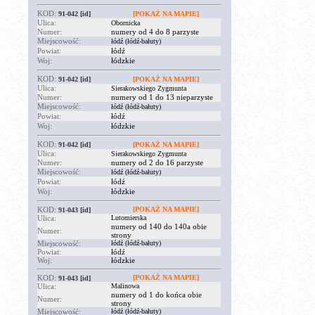
KOD:
91-042
[id]
[POKAŻ NA MAPIE]
Ulica:
Obornicka
Numer:
numery od 4 do 8 parzyste
Miejscowość:
łódź (łódź-bałuty)
Powiat:
łódź
Woj:
łódzkie
KOD:
91-042
[id]
[POKAŻ NA MAPIE]
Ulica:
Sierakowskiego Zygmunta
Numer:
numery od 1 do 13 nieparzyste
Miejscowość:
łódź (łódź-bałuty)
Powiat:
łódź
Woj:
łódzkie
KOD:
91-042
[id]
[POKAŻ NA MAPIE]
Ulica:
Sierakowskiego Zygmunta
Numer:
numery od 2 do 16 parzyste
Miejscowość:
łódź (łódź-bałuty)
Powiat:
łódź
Woj:
łódzkie
KOD:
[POKAŻ NA MAPIE]
91-043
[id]
Ulica:
Lutomierska
numery od 140 do 140a obie
Numer:
strony
Miejscowość:
łódź (łódź-bałuty)
Powiat:
łódź
Woj:
łódzkie
KOD:
[POKAŻ NA MAPIE]
91-043
[id]
Ulica:
Malinowa
numery od 1 do końca obie
Numer:
strony
Miejscowość:
łódź (łódź-bałuty)