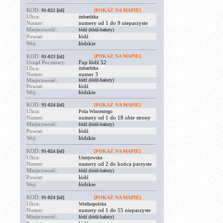
KOD:
91-022
[id]
[POKAŻ NA MAPIE]
Ulica:
żubardzka
Numer:
numery od 1 do 9 nieparzyste
Miejscowość:
łódź (łódź-bałuty)
Powiat:
łódź
Woj:
łódzkie
KOD:
[POKAŻ NA MAPIE]
91-023
[id]
Urząd Pocztowy:
Fup łódź 52
Ulica:
żubardzka
Numer:
numer 3
Miejscowość:
łódź (łódź-bałuty)
Powiat:
łódź
Woj:
łódzkie
KOD:
91-024
[id]
[POKAŻ NA MAPIE]
Ulica:
Pola Wincentego
Numer:
numery od 1 do 18 obie strony
Miejscowość:
łódź (łódź-bałuty)
Powiat:
łódź
Woj:
łódzkie
KOD:
91-024
[id]
[POKAŻ NA MAPIE]
Ulica:
Uniejowska
Numer:
numery od 2 do końca parzyste
Miejscowość:
łódź (łódź-bałuty)
Powiat:
łódź
Woj:
łódzkie
KOD:
91-024
[id]
[POKAŻ NA MAPIE]
Ulica:
Wielkopolska
Numer:
numery od 1 do 55 nieparzyste
Miejscowość:
łódź (łódź-bałuty)