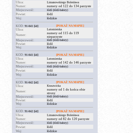
Ulica:
Limanowskiego Bolesława
Numer:
numery od 122 do 134 parzyste
Miejscowość:
łódź (łódź-bałuty)
Powiat:
łódź
Woj:
łódzkie
KOD:
[POKAŻ NA MAPIE]
91-041
[id]
Ulica:
Lutomierska
numery od 115 do 119
Numer:
nieparzyste
Miejscowość:
łódź (łódź-bałuty)
Powiat:
łódź
Woj:
łódzkie
KOD:
91-041
[id]
[POKAŻ NA MAPIE]
Ulica:
Lutomierska
Numer:
numery od 142 do 146 parzyste
Miejscowość:
łódź (łódź-bałuty)
Powiat:
łódź
Woj:
łódzkie
KOD:
[POKAŻ NA MAPIE]
91-042
[id]
Ulica:
Kruszwicka
numery od 1 do końca obie
Numer:
strony
Miejscowość:
łódź (łódź-bałuty)
Powiat:
łódź
Woj:
łódzkie
KOD:
91-042
[id]
[POKAŻ NA MAPIE]
Ulica:
Limanowskiego Bolesława
Numer:
numery od 82 do 120 parzyste
Miejscowość:
łódź (łódź-bałuty)
Powiat:
łódź
Woj:
łódzkie