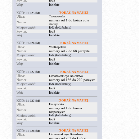
Powiat:
łódź
Woj:
łódzkie
KOD:
[POKAŻ NA MAPIE]
91-025
[id]
Ulica:
Turoszowska
numery od 1 do końca obie
Numer:
strony
Miejscowość:
łódź (łódź-bałuty)
Powiat:
łódź
Woj:
łódzkie
KOD:
91-026
[id]
[POKAŻ NA MAPIE]
Ulica:
Wielkopolska
Numer:
numery od 2 do 68 parzyste
Miejscowość:
łódź (łódź-bałuty)
Powiat:
łódź
Woj:
łódzkie
KOD:
91-027
[id]
[POKAŻ NA MAPIE]
Ulica:
Limanowskiego Bolesława
Numer:
numery od 166 do 200 parzyste
Miejscowość:
łódź (łódź-bałuty)
Powiat:
łódź
Woj:
łódzkie
KOD:
[POKAŻ NA MAPIE]
91-027
[id]
Ulica:
Uniejowska
numery od 1 do końca
Numer:
nieparzyste
Miejscowość:
łódź (łódź-bałuty)
Powiat:
łódź
Woj:
łódzkie
KOD:
[POKAŻ NA MAPIE]
91-028
[id]
Ulica:
Limanowskiego Bolesława
numery od 202 do końca