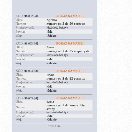
KOD:
91-002
[id]
[POKAŻ NA MAPIE]
Ulica:
Zgierska
Numer:
numery od 2 do 20 parzyste
Miejscowość:
łódź (łódź-bałuty)
Powiat:
łódź
Woj:
łódzkie
KOD:
91-003
[id]
[POKAŻ NA MAPIE]
Ulica:
Piwna
Numer:
numery od 1 do 25 nieparzyste
Miejscowość:
łódź (łódź-bałuty)
Powiat:
łódź
Woj:
łódzkie
KOD:
91-003
[id]
[POKAŻ NA MAPIE]
Ulica:
Piwna
Numer:
numery od 2 do 22 parzyste
Miejscowość:
łódź (łódź-bałuty)
Powiat:
łódź
Woj:
łódzkie
KOD:
[POKAŻ NA MAPIE]
91-003
[id]
Ulica:
żytnia
numery od 1 do końca obie
Numer:
strony
Miejscowość:
łódź (łódź-bałuty)
Powiat:
łódź
Woj:
łódzkie
REKLAMA