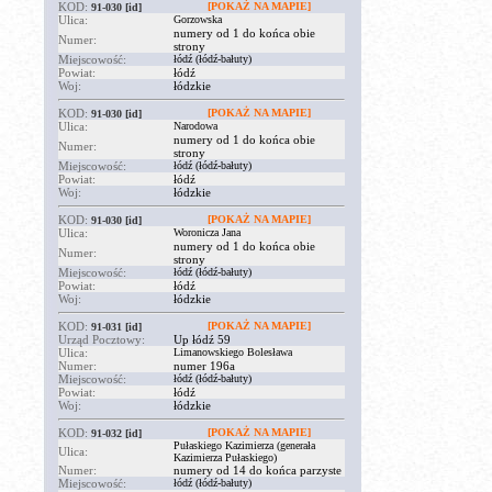
KOD:
[POKAŻ NA MAPIE]
91-030
[id]
Ulica:
Gorzowska
numery od 1 do końca obie
Numer:
strony
Miejscowość:
łódź (łódź-bałuty)
Powiat:
łódź
Woj:
łódzkie
KOD:
[POKAŻ NA MAPIE]
91-030
[id]
Ulica:
Narodowa
numery od 1 do końca obie
Numer:
strony
Miejscowość:
łódź (łódź-bałuty)
Powiat:
łódź
Woj:
łódzkie
KOD:
[POKAŻ NA MAPIE]
91-030
[id]
Ulica:
Woronicza Jana
numery od 1 do końca obie
Numer:
strony
Miejscowość:
łódź (łódź-bałuty)
Powiat:
łódź
Woj:
łódzkie
KOD:
[POKAŻ NA MAPIE]
91-031
[id]
Urząd Pocztowy:
Up łódź 59
Ulica:
Limanowskiego Bolesława
Numer:
numer 196a
Miejscowość:
łódź (łódź-bałuty)
Powiat:
łódź
Woj:
łódzkie
KOD:
[POKAŻ NA MAPIE]
91-032
[id]
Pułaskiego Kazimierza (generała
Ulica:
Kazimierza Pułaskiego)
Numer:
numery od 14 do końca parzyste
Miejscowość:
łódź (łódź-bałuty)