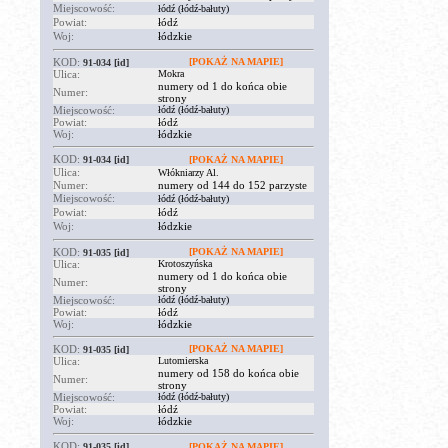
Miejscowość:
łódź (łódź-bałuty)
Powiat:
łódź
Woj:
łódzkie
KOD:
[POKAŻ NA MAPIE]
91-034
[id]
Ulica:
Mokra
numery od 1 do końca obie
Numer:
strony
Miejscowość:
łódź (łódź-bałuty)
Powiat:
łódź
Woj:
łódzkie
KOD:
91-034
[id]
[POKAŻ NA MAPIE]
Ulica:
Włókniarzy Al.
Numer:
numery od 144 do 152 parzyste
Miejscowość:
łódź (łódź-bałuty)
Powiat:
łódź
Woj:
łódzkie
KOD:
[POKAŻ NA MAPIE]
91-035
[id]
Ulica:
Krotoszyńska
numery od 1 do końca obie
Numer:
strony
Miejscowość:
łódź (łódź-bałuty)
Powiat:
łódź
Woj:
łódzkie
KOD:
[POKAŻ NA MAPIE]
91-035
[id]
Ulica:
Lutomierska
numery od 158 do końca obie
Numer:
strony
Miejscowość:
łódź (łódź-bałuty)
Powiat:
łódź
Woj:
łódzkie
KOD:
91-035
[id]
[POKAŻ NA MAPIE]