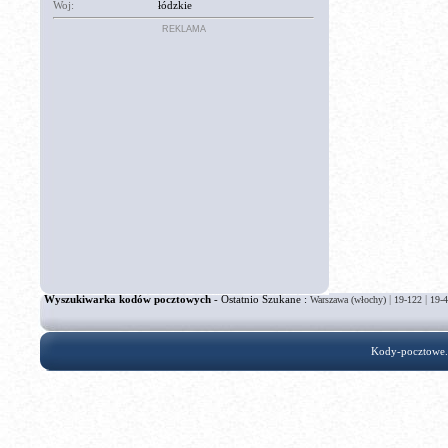
Woj:
łódzkie
REKLAMA
Wyszukiwarka kodów pocztowych
- Ostatnio Szukane :
|
|
Warszawa (włochy)
19-122
19-
Kody-pocztowe.