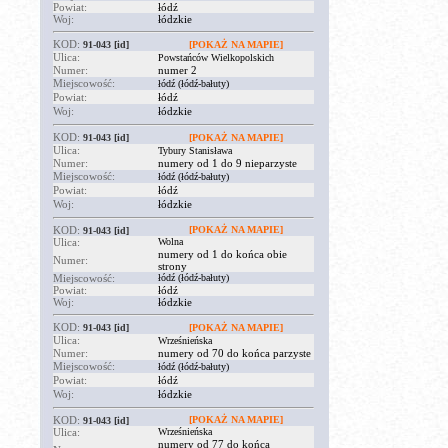
Powiat:
łódź
Woj:
łódzkie
KOD:
91-043
[id]
[POKAŻ NA MAPIE]
Ulica:
Powstańców Wielkopolskich
Numer:
numer 2
Miejscowość:
łódź (łódź-bałuty)
Powiat:
łódź
Woj:
łódzkie
KOD:
91-043
[id]
[POKAŻ NA MAPIE]
Ulica:
Tybury Stanisława
Numer:
numery od 1 do 9 nieparzyste
Miejscowość:
łódź (łódź-bałuty)
Powiat:
łódź
Woj:
łódzkie
KOD:
[POKAŻ NA MAPIE]
91-043
[id]
Ulica:
Wolna
numery od 1 do końca obie
Numer:
strony
Miejscowość:
łódź (łódź-bałuty)
Powiat:
łódź
Woj:
łódzkie
KOD:
91-043
[id]
[POKAŻ NA MAPIE]
Ulica:
Wrześnieńska
Numer:
numery od 70 do końca parzyste
Miejscowość:
łódź (łódź-bałuty)
Powiat:
łódź
Woj:
łódzkie
KOD:
[POKAŻ NA MAPIE]
91-043
[id]
Ulica:
Wrześnieńska
numery od 77 do końca