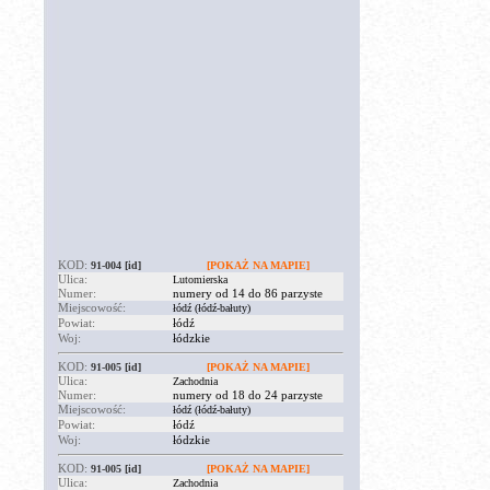
KOD:
91-004
[id]
[POKAŻ NA MAPIE]
Ulica:
Lutomierska
Numer:
numery od 14 do 86 parzyste
Miejscowość:
łódź (łódź-bałuty)
Powiat:
łódź
Woj:
łódzkie
KOD:
91-005
[id]
[POKAŻ NA MAPIE]
Ulica:
Zachodnia
Numer:
numery od 18 do 24 parzyste
Miejscowość:
łódź (łódź-bałuty)
Powiat:
łódź
Woj:
łódzkie
KOD:
91-005
[id]
[POKAŻ NA MAPIE]
Ulica:
Zachodnia