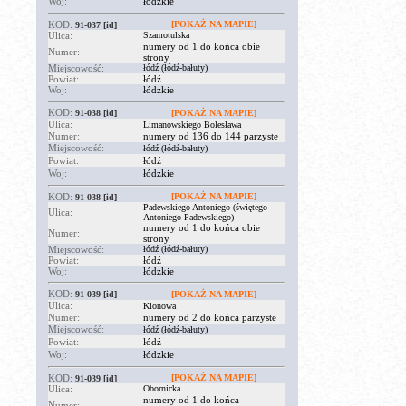
Woj:
łódzkie
KOD:
[POKAŻ NA MAPIE]
91-037
[id]
Ulica:
Szamotulska
numery od 1 do końca obie
Numer:
strony
Miejscowość:
łódź (łódź-bałuty)
Powiat:
łódź
Woj:
łódzkie
KOD:
91-038
[id]
[POKAŻ NA MAPIE]
Ulica:
Limanowskiego Bolesława
Numer:
numery od 136 do 144 parzyste
Miejscowość:
łódź (łódź-bałuty)
Powiat:
łódź
Woj:
łódzkie
KOD:
[POKAŻ NA MAPIE]
91-038
[id]
Padewskiego Antoniego (świętego
Ulica:
Antoniego Padewskiego)
numery od 1 do końca obie
Numer:
strony
Miejscowość:
łódź (łódź-bałuty)
Powiat:
łódź
Woj:
łódzkie
KOD:
91-039
[id]
[POKAŻ NA MAPIE]
Ulica:
Klonowa
Numer:
numery od 2 do końca parzyste
Miejscowość:
łódź (łódź-bałuty)
Powiat:
łódź
Woj:
łódzkie
KOD:
[POKAŻ NA MAPIE]
91-039
[id]
Ulica:
Obornicka
numery od 1 do końca
Numer: