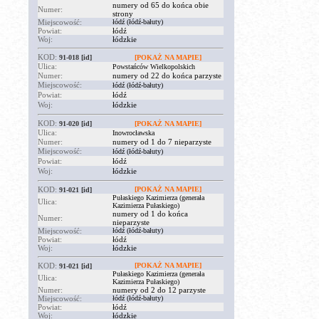
numery od 65 do końca obie
Numer:
strony
Miejscowość:
łódź (łódź-bałuty)
Powiat:
łódź
Woj:
łódzkie
KOD:
91-018
[id]
[POKAŻ NA MAPIE]
Ulica:
Powstańców Wielkopolskich
Numer:
numery od 22 do końca parzyste
Miejscowość:
łódź (łódź-bałuty)
Powiat:
łódź
Woj:
łódzkie
KOD:
91-020
[id]
[POKAŻ NA MAPIE]
Ulica:
Inowrocławska
Numer:
numery od 1 do 7 nieparzyste
Miejscowość:
łódź (łódź-bałuty)
Powiat:
łódź
Woj:
łódzkie
KOD:
[POKAŻ NA MAPIE]
91-021
[id]
Pułaskiego Kazimierza (generała
Ulica:
Kazimierza Pułaskiego)
numery od 1 do końca
Numer:
nieparzyste
Miejscowość:
łódź (łódź-bałuty)
Powiat:
łódź
Woj:
łódzkie
KOD:
[POKAŻ NA MAPIE]
91-021
[id]
Pułaskiego Kazimierza (generała
Ulica:
Kazimierza Pułaskiego)
Numer:
numery od 2 do 12 parzyste
Miejscowość:
łódź (łódź-bałuty)
Powiat:
łódź
Woj:
łódzkie