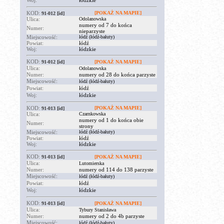
Woj:
łódzkie
KOD:
[POKAŻ NA MAPIE]
91-012
[id]
Ulica:
Odolanowska
numery od 7 do końca
Numer:
nieparzyste
Miejscowość:
łódź (łódź-bałuty)
Powiat:
łódź
Woj:
łódzkie
KOD:
91-012
[id]
[POKAŻ NA MAPIE]
Ulica:
Odolanowska
Numer:
numery od 28 do końca parzyste
Miejscowość:
łódź (łódź-bałuty)
Powiat:
łódź
Woj:
łódzkie
KOD:
[POKAŻ NA MAPIE]
91-013
[id]
Ulica:
Czarnkowska
numery od 1 do końca obie
Numer:
strony
Miejscowość:
łódź (łódź-bałuty)
Powiat:
łódź
Woj:
łódzkie
KOD:
91-013
[id]
[POKAŻ NA MAPIE]
Ulica:
Lutomierska
Numer:
numery od 114 do 138 parzyste
Miejscowość:
łódź (łódź-bałuty)
Powiat:
łódź
Woj:
łódzkie
KOD:
91-013
[id]
[POKAŻ NA MAPIE]
Ulica:
Tybury Stanisława
Numer:
numery od 2 do 4b parzyste
Miejscowość:
łódź (łódź-bałuty)