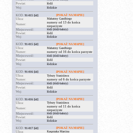
Powiat:
łódź
Woj:
łódzkie
KOD:
[POKAŻ NA MAPIE]
91-015
[id]
Ulica:
Mahatmy Gandhiego
numery od 13 do końca
Numer:
nieparzyste
Miejscowość:
łódź (łódź-bałuty)
Powiat:
łódź
Woj:
łódzkie
KOD:
91-015
[id]
[POKAŻ NA MAPIE]
Ulica:
Mahatmy Gandhiego
Numer:
numery od 16 do końca parzyste
Miejscowość:
łódź (łódź-bałuty)
Powiat:
łódź
Woj:
łódzkie
KOD:
91-016
[id]
[POKAŻ NA MAPIE]
Ulica:
Tybury Stanisława
Numer:
numery od 6 do końca parzyste
Miejscowość:
łódź (łódź-bałuty)
Powiat:
łódź
Woj:
łódzkie
KOD:
[POKAŻ NA MAPIE]
91-016
[id]
Ulica:
Tybury Stanisława
numery od 11 do końca
Numer:
nieparzyste
Miejscowość:
łódź (łódź-bałuty)
Powiat:
łódź
Woj:
łódzkie
KOD:
[POKAŻ NA MAPIE]
91-017
[id]
Ulica:
Kasprzaka Marcina