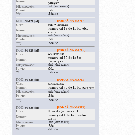
Numer:
parzyste
Miejscowość:
łódź (łódź-bałuty)
Powiat:
łódź
Woj:
łódzkie
KOD:
[POKAŻ NA MAPIE]
91-028
[id]
Ulica:
Pola Wincentego
numery od 19 do końca obie
Numer:
strony
Miejscowość:
łódź (łódź-bałuty)
Powiat:
łódź
Woj:
łódzkie
KOD:
[POKAŻ NA MAPIE]
91-029
[id]
Ulica:
Wielkopolska
numery od 57 do końca
Numer:
nieparzyste
Miejscowość:
łódź (łódź-bałuty)
Powiat:
łódź
Woj:
łódzkie
KOD:
91-029
[id]
[POKAŻ NA MAPIE]
Ulica:
Wielkopolska
Numer:
numery od 70 do końca parzyste
Miejscowość:
łódź (łódź-bałuty)
Powiat:
łódź
Woj:
łódzkie
KOD:
[POKAŻ NA MAPIE]
91-030
[id]
Ulica:
Dmowskiego Romana Pl.
numery od 1 do końca obie
Numer:
strony
Miejscowość:
łódź (łódź-bałuty)
Powiat:
łódź
Woj:
łódzkie