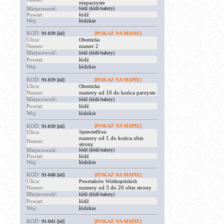
nieparzyste
Miejscowość:
łódź (łódź-bałuty)
Powiat:
łódź
Woj:
łódzkie
KOD:
91-039
[id]
[POKAŻ NA MAPIE]
Ulica:
Obornicka
Numer:
numer 2
Miejscowość:
łódź (łódź-bałuty)
Powiat:
łódź
Woj:
łódzkie
KOD:
91-039
[id]
[POKAŻ NA MAPIE]
Ulica:
Obornicka
Numer:
numery od 10 do końca parzyste
Miejscowość:
łódź (łódź-bałuty)
Powiat:
łódź
Woj:
łódzkie
KOD:
[POKAŻ NA MAPIE]
91-039
[id]
Ulica:
Sprawiedliwa
numery od 1 do końca obie
Numer:
strony
Miejscowość:
łódź (łódź-bałuty)
Powiat:
łódź
Woj:
łódzkie
KOD:
91-040
[id]
[POKAŻ NA MAPIE]
Ulica:
Powstańców Wielkopolskich
Numer:
numery od 3 do 20 obie strony
Miejscowość:
łódź (łódź-bałuty)
Powiat:
łódź
Woj:
łódzkie
KOD:
91-041
[id]
[POKAŻ NA MAPIE]