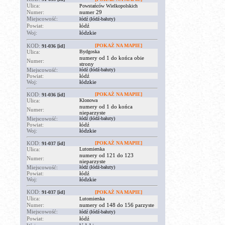
Ulica:
Powstańców Wielkopolskich
Numer:
numer 29
Miejscowość:
łódź (łódź-bałuty)
Powiat:
łódź
Woj:
łódzkie
KOD:
[POKAŻ NA MAPIE]
91-036
[id]
Ulica:
Bydgoska
numery od 1 do końca obie
Numer:
strony
Miejscowość:
łódź (łódź-bałuty)
Powiat:
łódź
Woj:
łódzkie
KOD:
[POKAŻ NA MAPIE]
91-036
[id]
Ulica:
Klonowa
numery od 1 do końca
Numer:
nieparzyste
Miejscowość:
łódź (łódź-bałuty)
Powiat:
łódź
Woj:
łódzkie
KOD:
[POKAŻ NA MAPIE]
91-037
[id]
Ulica:
Lutomierska
numery od 121 do 123
Numer:
nieparzyste
Miejscowość:
łódź (łódź-bałuty)
Powiat:
łódź
Woj:
łódzkie
KOD:
91-037
[id]
[POKAŻ NA MAPIE]
Ulica:
Lutomierska
Numer:
numery od 148 do 156 parzyste
Miejscowość:
łódź (łódź-bałuty)
Powiat:
łódź