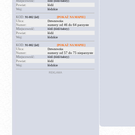
Miejscowość:
łódź (łódź-bałuty)
Powiat:
łódź
Woj:
łódzkie
KOD:
91-002
[id]
[POKAŻ NA MAPIE]
Ulica:
Drewnowska
Numer:
numery od 46 do 64 parzyste
Miejscowość:
łódź (łódź-bałuty)
Powiat:
łódź
Woj:
łódzkie
KOD:
91-002
[id]
[POKAŻ NA MAPIE]
Ulica:
Drewnowska
Numer:
numery od 57 do 75 nieparzyste
Miejscowość:
łódź (łódź-bałuty)
Powiat:
łódź
Woj:
łódzkie
REKLAMA