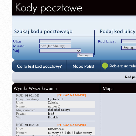
Kod Ulicy:
Ulica
Miasto
Woj.
Kod poc
Wyniki Wyszukiwania
Mapa
KOD:
[POKAŻ NA MAPIE]
91-001
[id]
Urząd Pocztowy:
Up łódź 11
Ulica:
Zgierska
Numer:
numer 2
Miejscowość:
łódź (łódź-bałuty)
Powiat:
łódź
Woj:
łódzkie
KOD:
91-002
[id]
[POKAŻ NA MAPIE]
Ulica:
Drewnowska
Numer:
numery od 1 do 44 obie strony