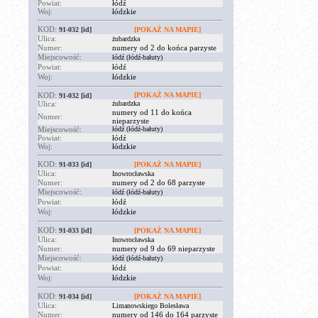
Powiat:
łódź
Woj:
łódzkie
KOD:
91-032
[id]
[POKAŻ NA MAPIE]
Ulica:
żubardzka
Numer:
numery od 2 do końca parzyste
Miejscowość:
łódź (łódź-bałuty)
Powiat:
łódź
Woj:
łódzkie
KOD:
[POKAŻ NA MAPIE]
91-032
[id]
Ulica:
żubardzka
numery od 11 do końca
Numer:
nieparzyste
Miejscowość:
łódź (łódź-bałuty)
Powiat:
łódź
Woj:
łódzkie
KOD:
91-033
[id]
[POKAŻ NA MAPIE]
Ulica:
Inowrocławska
Numer:
numery od 2 do 68 parzyste
Miejscowość:
łódź (łódź-bałuty)
Powiat:
łódź
Woj:
łódzkie
KOD:
91-033
[id]
[POKAŻ NA MAPIE]
Ulica:
Inowrocławska
Numer:
numery od 9 do 69 nieparzyste
Miejscowość:
łódź (łódź-bałuty)
Powiat:
łódź
Woj:
łódzkie
KOD:
91-034
[id]
[POKAŻ NA MAPIE]
Ulica:
Limanowskiego Bolesława
Numer:
numery od 146 do 164 parzyste