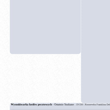
Wyszukiwarka kodów pocztowych
- Ostatnio Szukane :
|
19-330
Roosevelta Franklina De