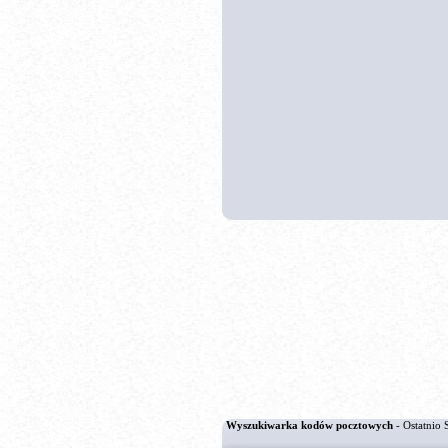
Wyszukiwarka kodów pocztowych
- Ostatnio 