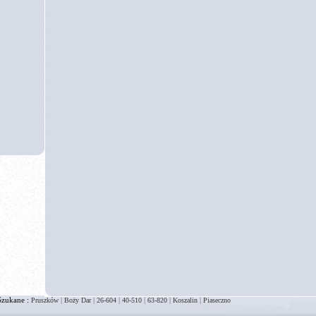
Szukane :
|
|
|
|
|
|
Pruszków
Boży Dar
26-604
40-510
63-820
Koszalin
Piaseczno