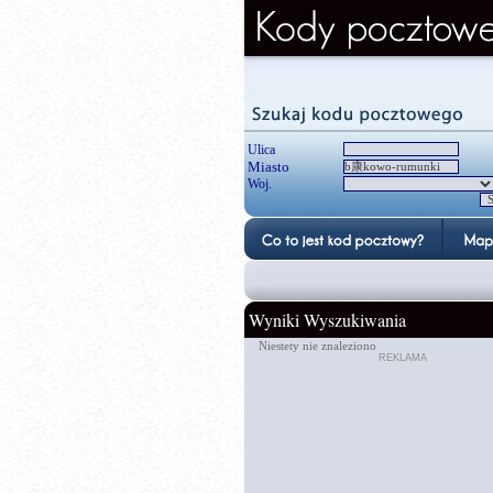
Ulica
Miasto
Woj.
Wyniki Wyszukiwania
Niestety nie znaleziono
REKLAMA