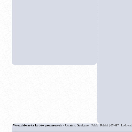
Wyszukiwarka kodów pocztowych
- Ostatnio Szukane :
|
|
|
Pałąk
Rąbież
07-417
Ludowa