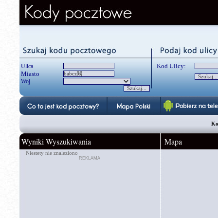
Kod Ulicy:
Ulica
Miasto
Woj.
Ko
Wyniki Wyszukiwania
Mapa
Niestety nie znaleziono
REKLAMA