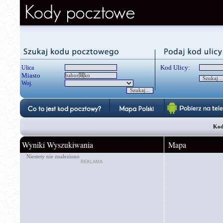
Kod Ulicy:
Ulica
Miasto
Woj.
Kod
Wyniki Wyszukiwania
Mapa
Niestety nie znaleziono
REKLAMA