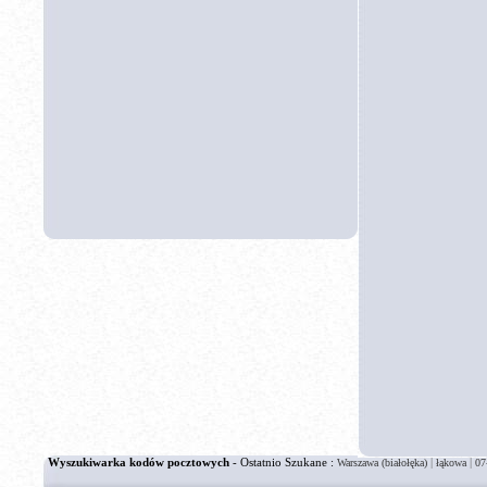
Wyszukiwarka kodów pocztowych
- Ostatnio Szukane :
|
|
Warszawa (białołęka)
łąkowa
07