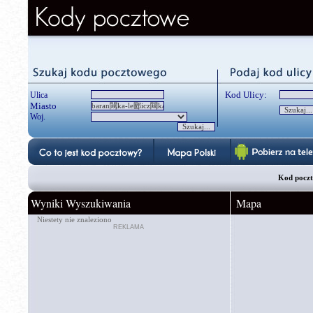
Kod Ulicy:
Ulica
Miasto
Woj.
Kod pocz
Wyniki Wyszukiwania
Mapa
Niestety nie znaleziono
REKLAMA