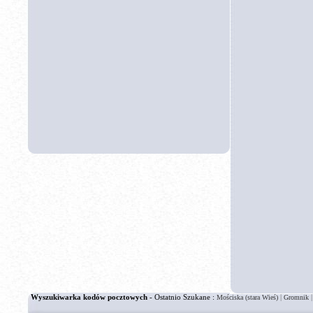
Wyszukiwarka kodów pocztowych
- Ostatnio Szukane :
|
Mościska (stara Wieś)
Gromnik