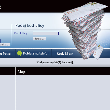
Kod Ulicy:
Kod pocztowy bia貫-kwaczo造
Mapa