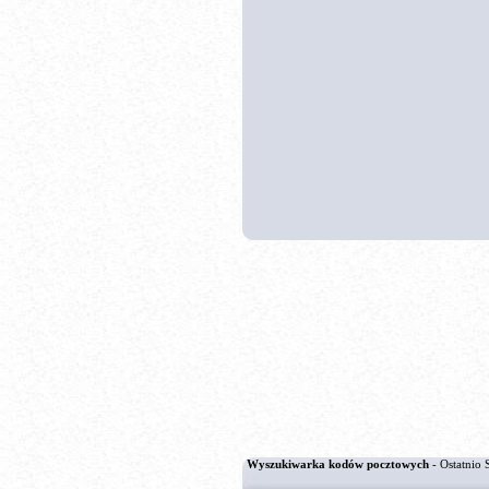
Wyszukiwarka kodów pocztowych
- Ostatnio 