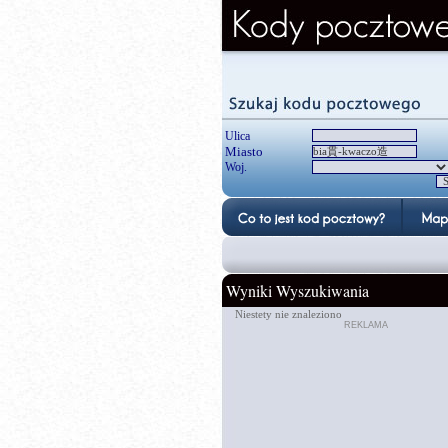
Ulica
Miasto
Woj.
Wyniki Wyszukiwania
Niestety nie znaleziono
REKLAMA