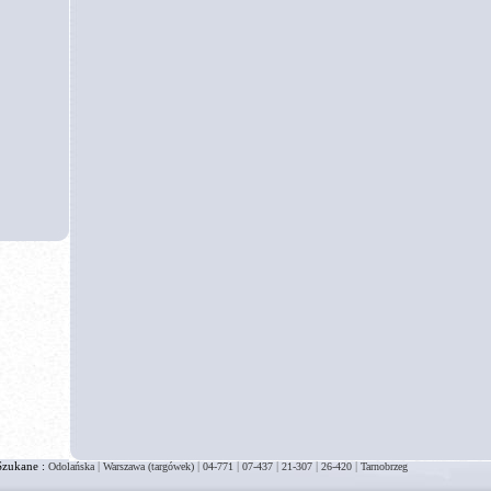
Szukane :
|
|
|
|
|
|
Odolańska
Warszawa (targówek)
04-771
07-437
21-307
26-420
Tarnobrzeg