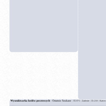
Wyszukiwarka kodów pocztowych
- Ostatnio Szukane :
|
|
|
05-075
Zadroże
35-210
Katow