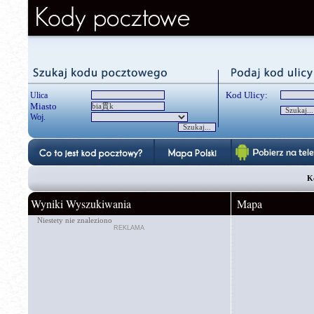
Kod Ulicy:
Ulica
Miasto
Woj.
K
Wyniki Wyszukiwania
Mapa
Niestety nie znaleziono
REKLAMA