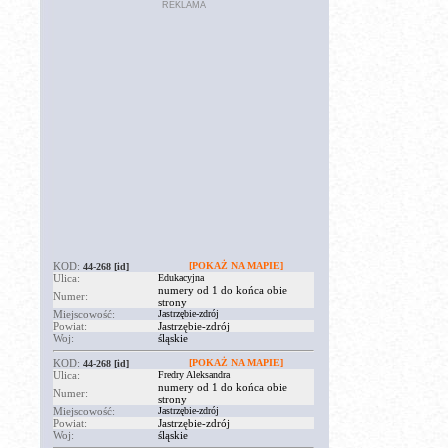
REKLAMA
KOD:
[POKAŻ NA MAPIE]
44-268
[id]
Ulica:
Edukacyjna
numery od 1 do końca obie
Numer:
strony
Miejscowość:
Jastrzębie-zdrój
Powiat:
Jastrzębie-zdrój
Woj:
śląskie
KOD:
[POKAŻ NA MAPIE]
44-268
[id]
Ulica:
Fredry Aleksandra
numery od 1 do końca obie
Numer:
strony
Miejscowość:
Jastrzębie-zdrój
Powiat:
Jastrzębie-zdrój
Woj:
śląskie