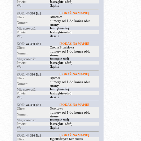
Powiat:
Jastrzębie-zdrój
Woj:
śląskie
KOD:
[POKAŻ NA MAPIE]
44-330
[id]
Ulica:
Brzozowa
numery od 1 do końca obie
Numer:
strony
Miejscowość:
Jastrzębie-zdrój
Powiat:
Jastrzębie-zdrój
Woj:
śląskie
KOD:
[POKAŻ NA MAPIE]
44-330
[id]
Ulica:
Czecha Bronisława
numery od 1 do końca obie
Numer:
strony
Miejscowość:
Jastrzębie-zdrój
Powiat:
Jastrzębie-zdrój
Woj:
śląskie
KOD:
[POKAŻ NA MAPIE]
44-330
[id]
Ulica:
Dębowa
numery od 1 do końca obie
Numer:
strony
Miejscowość:
Jastrzębie-zdrój
Powiat:
Jastrzębie-zdrój
Woj:
śląskie
KOD:
[POKAŻ NA MAPIE]
44-330
[id]
Ulica:
Dworcowa
numery od 1 do końca obie
Numer:
strony
Miejscowość:
Jastrzębie-zdrój
Powiat:
Jastrzębie-zdrój
Woj:
śląskie
KOD:
[POKAŻ NA MAPIE]
44-330
[id]
Ulica:
Jagiellończyka Kazimierza