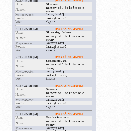
KOD:
[POKAŻ NA MAPIE]
44-330
[id]
Ulica:
Słoneczna
numery od 1 do końca obie
Numer:
strony
Miejscowość:
Jastrzębie-zdrój
Powiat:
Jastrzębie-zdrój
Woj:
śląskie
KOD:
[POKAŻ NA MAPIE]
44-330
[id]
Ulica:
Słowackiego Juliusza
numery od 1 do końca obie
Numer:
strony
Miejscowość:
Jastrzębie-zdrój
Powiat:
Jastrzębie-zdrój
Woj:
śląskie
KOD:
[POKAŻ NA MAPIE]
44-330
[id]
Ulica:
Sobieskiego Jana
numery od 1 do końca obie
Numer:
strony
Miejscowość:
Jastrzębie-zdrój
Powiat:
Jastrzębie-zdrój
Woj:
śląskie
KOD:
[POKAŻ NA MAPIE]
44-330
[id]
Ulica:
Sosnowa
numery od 1 do końca obie
Numer:
strony
Miejscowość:
Jastrzębie-zdrój
Powiat:
Jastrzębie-zdrój
Woj:
śląskie
KOD:
[POKAŻ NA MAPIE]
44-330
[id]
Ulica:
Staszica Stanisława
numery od 1 do końca obie
Numer:
strony
Miejscowość:
Jastrzębie-zdrój