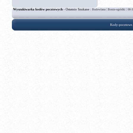
Wyszukiwarka kodów pocztowych
- Ostatnio Szukane :
|
|
Budowlana
Bonin-ogródki
08-
Kody-pocztowe.