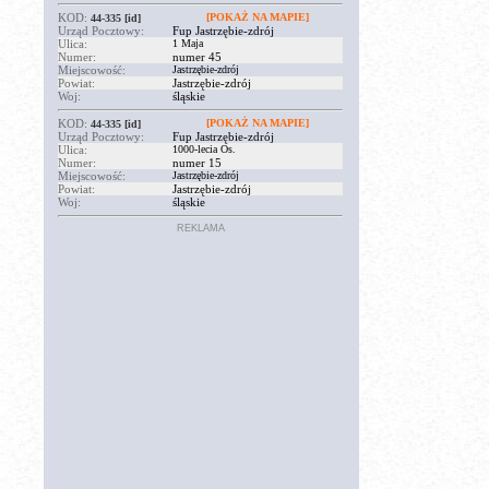
KOD:
[POKAŻ NA MAPIE]
44-335
[id]
Urząd Pocztowy:
Fup Jastrzębie-zdrój
Ulica:
1 Maja
Numer:
numer 45
Miejscowość:
Jastrzębie-zdrój
Powiat:
Jastrzębie-zdrój
Woj:
śląskie
KOD:
[POKAŻ NA MAPIE]
44-335
[id]
Urząd Pocztowy:
Fup Jastrzębie-zdrój
Ulica:
1000-lecia Os.
Numer:
numer 15
Miejscowość:
Jastrzębie-zdrój
Powiat:
Jastrzębie-zdrój
Woj:
śląskie
REKLAMA