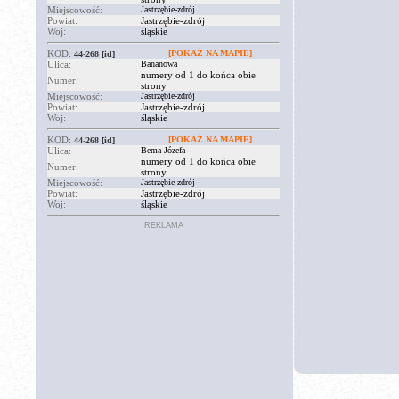
Miejscowość:
Jastrzębie-zdrój
Powiat:
Jastrzębie-zdrój
Woj:
śląskie
KOD:
[POKAŻ NA MAPIE]
44-268
[id]
Ulica:
Bananowa
numery od 1 do końca obie
Numer:
strony
Miejscowość:
Jastrzębie-zdrój
Powiat:
Jastrzębie-zdrój
Woj:
śląskie
KOD:
[POKAŻ NA MAPIE]
44-268
[id]
Ulica:
Bema Józefa
numery od 1 do końca obie
Numer:
strony
Miejscowość:
Jastrzębie-zdrój
Powiat:
Jastrzębie-zdrój
Woj:
śląskie
REKLAMA