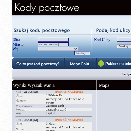
Kod Ulicy:
Ulica
Miasto
Woj.
Kod po
Wyniki Wyszukiwania
Mapa
KOD:
[POKAŻ NA MAPIE]
44-268
[id]
Ulica:
1000-lecia Os.
numery od 1 do końca obie
Numer:
strony
Miejscowość:
Jastrzębie-zdrój
Powiat:
Jastrzębie-zdrój
Woj:
śląskie
KOD:
[POKAŻ NA MAPIE]
44-268
[id]
Ulica:
3 Maja
numery od 1 do końca obie
Numer:
strony