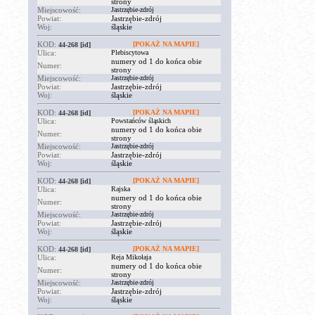
strony
Miejscowość:
Jastrzębie-zdrój
Powiat:
Jastrzębie-zdrój
Woj:
śląskie
KOD:
[POKAŻ NA MAPIE]
44-268
[id]
Ulica:
Plebiscytowa
numery od 1 do końca obie
Numer:
strony
Miejscowość:
Jastrzębie-zdrój
Powiat:
Jastrzębie-zdrój
Woj:
śląskie
KOD:
[POKAŻ NA MAPIE]
44-268
[id]
Ulica:
Powstańców śląskich
numery od 1 do końca obie
Numer:
strony
Miejscowość:
Jastrzębie-zdrój
Powiat:
Jastrzębie-zdrój
Woj:
śląskie
KOD:
[POKAŻ NA MAPIE]
44-268
[id]
Ulica:
Rajska
numery od 1 do końca obie
Numer:
strony
Miejscowość:
Jastrzębie-zdrój
Powiat:
Jastrzębie-zdrój
Woj:
śląskie
KOD:
[POKAŻ NA MAPIE]
44-268
[id]
Ulica:
Reja Mikołaja
numery od 1 do końca obie
Numer:
strony
Miejscowość:
Jastrzębie-zdrój
Powiat:
Jastrzębie-zdrój
Woj:
śląskie