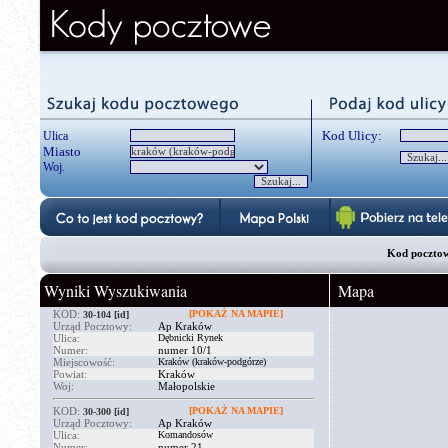
Kod Ulicy:
Ulica
Miasto
Woj.
Kod poczto
Wyniki Wyszukiwania
Mapa
KOD:
[POKAŻ NA MAPIE]
30-104
[id]
Urząd Pocztowy:
Ap Kraków
Ulica:
Dębnicki Rynek
Numer:
numer 10/1
Miejscowość:
Kraków (kraków-podgórze)
Powiat:
Kraków
Woj:
Małopolskie
KOD:
[POKAŻ NA MAPIE]
30-300
[id]
Urząd Pocztowy:
Ap Kraków
Ulica:
Komandosów
Numer:
numer 21