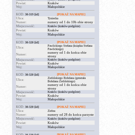
Powiat:
Kraków
Woj:
Małopolskie
KOD:
30-319
[id]
[POKAŻ NA MAPIE]
Ulica:
Tyniecka
Numer:
numery od 1 do 10b obie strony
Miejscowość:
Kraków (kraków-podgórze)
Powiat:
Kraków
Woj:
Małopolskie
KOD:
[POKAŻ NA MAPIE]
30-320
[id]
Pawlickiego Stefana (księdza Stefana
Ulica:
Pawlickiego)
numery od 1 do końca obie
Numer:
strony
Miejscowość:
Kraków (kraków-podgórze)
Powiat:
Kraków
Woj:
Małopolskie
KOD:
[POKAŻ NA MAPIE]
30-320
[id]
Zielińskiego Bohdana (generała
Ulica:
Bohdana Zielińskiego)
numery od 1 do końca obie
Numer:
strony
Miejscowość:
Kraków (kraków-podgórze)
Powiat:
Kraków
Woj:
Małopolskie
KOD:
30-320
[id]
[POKAŻ NA MAPIE]
Ulica:
Zielna
Numer:
numery od 28 do końca parzyste
Miejscowość:
Kraków (kraków-podgórze)
Powiat:
Kraków
Woj:
Małopolskie
KOD:
[POKAŻ NA MAPIE]
30-320
[id]