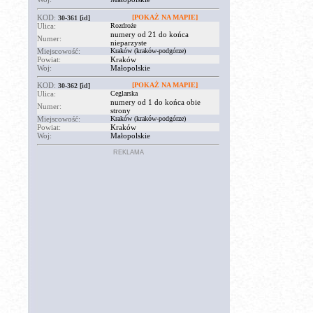
KOD:
[POKAŻ NA MAPIE]
30-361
[id]
Ulica:
Rozdroże
numery od 21 do końca
Numer:
nieparzyste
Miejscowość:
Kraków (kraków-podgórze)
Powiat:
Kraków
Woj:
Małopolskie
KOD:
[POKAŻ NA MAPIE]
30-362
[id]
Ulica:
Ceglarska
numery od 1 do końca obie
Numer:
strony
Miejscowość:
Kraków (kraków-podgórze)
Powiat:
Kraków
Woj:
Małopolskie
REKLAMA