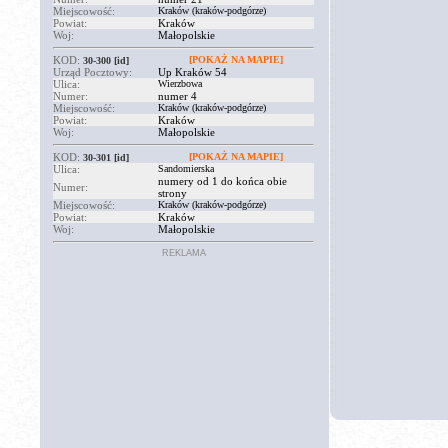
Miejscowość:
Kraków (kraków-podgórze)
Powiat:
Kraków
Woj:
Małopolskie
KOD:
[POKAŻ NA MAPIE]
30-300
[id]
Urząd Pocztowy:
Up Kraków 54
Ulica:
Wierzbowa
Numer:
numer 4
Miejscowość:
Kraków (kraków-podgórze)
Powiat:
Kraków
Woj:
Małopolskie
KOD:
[POKAŻ NA MAPIE]
30-301
[id]
Ulica:
Sandomierska
numery od 1 do końca obie
Numer:
strony
Miejscowość:
Kraków (kraków-podgórze)
Powiat:
Kraków
Woj:
Małopolskie
REKLAMA