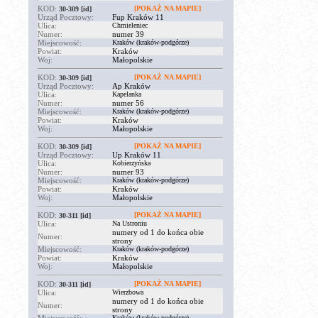
KOD:
[POKAŻ NA MAPIE]
30-309
[id]
Urząd Pocztowy:
Fup Kraków 11
Ulica:
Chmieleniec
Numer:
numer 39
Miejscowość:
Kraków (kraków-podgórze)
Powiat:
Kraków
Woj:
Małopolskie
KOD:
[POKAŻ NA MAPIE]
30-309
[id]
Urząd Pocztowy:
Ap Kraków
Ulica:
Kapelanka
Numer:
numer 56
Miejscowość:
Kraków (kraków-podgórze)
Powiat:
Kraków
Woj:
Małopolskie
KOD:
[POKAŻ NA MAPIE]
30-309
[id]
Urząd Pocztowy:
Up Kraków 11
Ulica:
Kobierzyńska
Numer:
numer 93
Miejscowość:
Kraków (kraków-podgórze)
Powiat:
Kraków
Woj:
Małopolskie
KOD:
[POKAŻ NA MAPIE]
30-311
[id]
Ulica:
Na Ustroniu
numery od 1 do końca obie
Numer:
strony
Miejscowość:
Kraków (kraków-podgórze)
Powiat:
Kraków
Woj:
Małopolskie
KOD:
[POKAŻ NA MAPIE]
30-311
[id]
Ulica:
Wierzbowa
numery od 1 do końca obie
Numer:
strony
Kraków (kraków-podgórze)