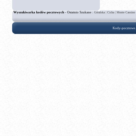
Wyszukiwarka kodów pocztowych
- Ostatnio Szukane :
|
|
Góralska
Cicha
Monte Cassino
Kody-pocztowe.