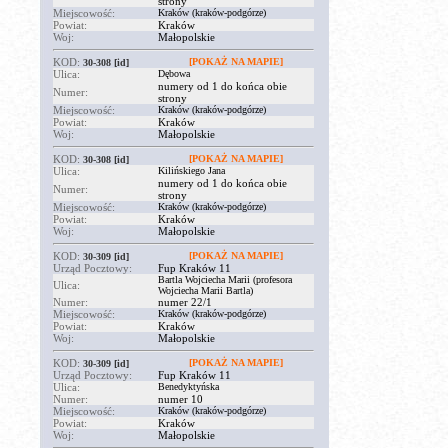
strony
Miejscowość:
Kraków (kraków-podgórze)
Powiat:
Kraków
Woj:
Małopolskie
KOD:
[POKAŻ NA MAPIE]
30-308
[id]
Ulica:
Dębowa
numery od 1 do końca obie
Numer:
strony
Miejscowość:
Kraków (kraków-podgórze)
Powiat:
Kraków
Woj:
Małopolskie
KOD:
[POKAŻ NA MAPIE]
30-308
[id]
Ulica:
Kilińskiego Jana
numery od 1 do końca obie
Numer:
strony
Miejscowość:
Kraków (kraków-podgórze)
Powiat:
Kraków
Woj:
Małopolskie
KOD:
[POKAŻ NA MAPIE]
30-309
[id]
Urząd Pocztowy:
Fup Kraków 11
Bartla Wojciecha Marii (profesora
Ulica:
Wojciecha Marii Bartla)
Numer:
numer 22/1
Miejscowość:
Kraków (kraków-podgórze)
Powiat:
Kraków
Woj:
Małopolskie
KOD:
[POKAŻ NA MAPIE]
30-309
[id]
Urząd Pocztowy:
Fup Kraków 11
Ulica:
Benedyktyńska
Numer:
numer 10
Miejscowość:
Kraków (kraków-podgórze)
Powiat:
Kraków
Woj:
Małopolskie