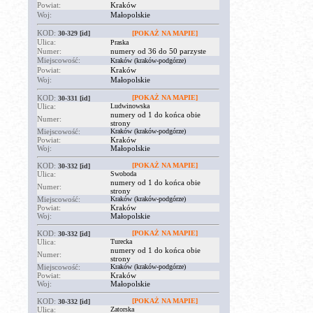
Powiat:
Kraków
Woj:
Małopolskie
KOD:
30-329
[id]
[POKAŻ NA MAPIE]
Ulica:
Praska
Numer:
numery od 36 do 50 parzyste
Miejscowość:
Kraków (kraków-podgórze)
Powiat:
Kraków
Woj:
Małopolskie
KOD:
[POKAŻ NA MAPIE]
30-331
[id]
Ulica:
Ludwinowska
numery od 1 do końca obie
Numer:
strony
Miejscowość:
Kraków (kraków-podgórze)
Powiat:
Kraków
Woj:
Małopolskie
KOD:
[POKAŻ NA MAPIE]
30-332
[id]
Ulica:
Swoboda
numery od 1 do końca obie
Numer:
strony
Miejscowość:
Kraków (kraków-podgórze)
Powiat:
Kraków
Woj:
Małopolskie
KOD:
[POKAŻ NA MAPIE]
30-332
[id]
Ulica:
Turecka
numery od 1 do końca obie
Numer:
strony
Miejscowość:
Kraków (kraków-podgórze)
Powiat:
Kraków
Woj:
Małopolskie
KOD:
[POKAŻ NA MAPIE]
30-332
[id]
Ulica:
Zatorska