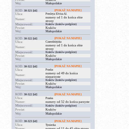
Woj:
Małopolskie
KOD:
[POKAŻ NA MAPIE]
30-321
[id]
Ulica:
Presleya Elvisa Al.
numery od 1 do końca obie
Numer:
strony
Miejscowość:
Kraków (kraków-podgórze)
Powiat:
Kraków
Woj:
Małopolskie
KOD:
[POKAŻ NA MAPIE]
30-322
[id]
Ulica:
Czarodziejska
numery od 1 do końca obie
Numer:
strony
Miejscowość:
Kraków (kraków-podgórze)
Powiat:
Kraków
Woj:
Małopolskie
KOD:
[POKAŻ NA MAPIE]
30-322
[id]
Ulica:
Praska
numery od 49 do końca
Numer:
nieparzyste
Miejscowość:
Kraków (kraków-podgórze)
Powiat:
Kraków
Woj:
Małopolskie
KOD:
30-322
[id]
[POKAŻ NA MAPIE]
Ulica:
Praska
Numer:
numery od 52 do końca parzyste
Miejscowość:
Kraków (kraków-podgórze)
Powiat:
Kraków
Woj:
Małopolskie
KOD:
30-323
[id]
[POKAŻ NA MAPIE]
Ulica:
Tyniecka
Numer:
numery od 11 do 45 obie strony