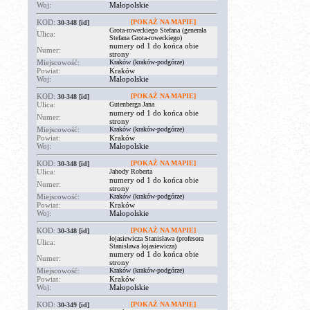
Woj:
Małopolskie
KOD:
[POKAŻ NA MAPIE]
30-348
[id]
Grota-roweckiego Stefana (generała
Ulica:
Stefana Grota-roweckiego)
numery od 1 do końca obie
Numer:
strony
Miejscowość:
Kraków (kraków-podgórze)
Powiat:
Kraków
Woj:
Małopolskie
KOD:
[POKAŻ NA MAPIE]
30-348
[id]
Ulica:
Gutenberga Jana
numery od 1 do końca obie
Numer:
strony
Miejscowość:
Kraków (kraków-podgórze)
Powiat:
Kraków
Woj:
Małopolskie
KOD:
[POKAŻ NA MAPIE]
30-348
[id]
Ulica:
Jahody Roberta
numery od 1 do końca obie
Numer:
strony
Miejscowość:
Kraków (kraków-podgórze)
Powiat:
Kraków
Woj:
Małopolskie
KOD:
[POKAŻ NA MAPIE]
30-348
[id]
łojasiewicza Stanisława (profesora
Ulica:
Stanisława łojasiewicza)
numery od 1 do końca obie
Numer:
strony
Miejscowość:
Kraków (kraków-podgórze)
Powiat:
Kraków
Woj:
Małopolskie
KOD:
[POKAŻ NA MAPIE]
30-349
[id]