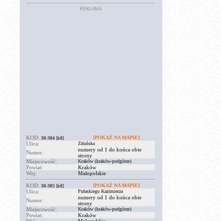
REKLAMA
KOD:
[POKAŻ NA MAPIE]
30-304
[id]
Ulica:
Zduńska
numery od 1 do końca obie
Numer:
strony
Miejscowość:
Kraków (kraków-podgórze)
Powiat:
Kraków
Woj:
Małopolskie
KOD:
[POKAŻ NA MAPIE]
30-305
[id]
Ulica:
Pułaskiego Kazimierza
numery od 1 do końca obie
Numer:
strony
Miejscowość:
Kraków (kraków-podgórze)
Powiat:
Kraków