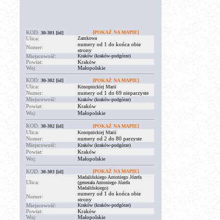
KOD:
[POKAŻ NA MAPIE]
30-301
[id]
Ulica:
Zamkowa
numery od 1 do końca obie
Numer:
strony
Miejscowość:
Kraków (kraków-podgórze)
Powiat:
Kraków
Woj:
Małopolskie
KOD:
30-302
[id]
[POKAŻ NA MAPIE]
Ulica:
Konopnickiej Marii
Numer:
numery od 1 do 69 nieparzyste
Miejscowość:
Kraków (kraków-podgórze)
Powiat:
Kraków
Woj:
Małopolskie
KOD:
30-302
[id]
[POKAŻ NA MAPIE]
Ulica:
Konopnickiej Marii
Numer:
numery od 2 do 80 parzyste
Miejscowość:
Kraków (kraków-podgórze)
Powiat:
Kraków
Woj:
Małopolskie
KOD:
[POKAŻ NA MAPIE]
30-303
[id]
Madalińskiego Antoniego Józefa
Ulica:
(generała Antoniego Józefa
Madalińskiego)
numery od 1 do końca obie
Numer:
strony
Miejscowość:
Kraków (kraków-podgórze)
Powiat:
Kraków
Woj:
Małopolskie