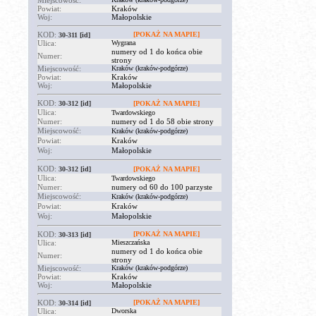
Miejscowość:
Powiat:
Kraków
Woj:
Małopolskie
KOD:
[POKAŻ NA MAPIE]
30-311
[id]
Ulica:
Wygrana
numery od 1 do końca obie
Numer:
strony
Miejscowość:
Kraków (kraków-podgórze)
Powiat:
Kraków
Woj:
Małopolskie
KOD:
30-312
[id]
[POKAŻ NA MAPIE]
Ulica:
Twardowskiego
Numer:
numery od 1 do 58 obie strony
Miejscowość:
Kraków (kraków-podgórze)
Powiat:
Kraków
Woj:
Małopolskie
KOD:
30-312
[id]
[POKAŻ NA MAPIE]
Ulica:
Twardowskiego
Numer:
numery od 60 do 100 parzyste
Miejscowość:
Kraków (kraków-podgórze)
Powiat:
Kraków
Woj:
Małopolskie
KOD:
[POKAŻ NA MAPIE]
30-313
[id]
Ulica:
Mieszczańska
numery od 1 do końca obie
Numer:
strony
Miejscowość:
Kraków (kraków-podgórze)
Powiat:
Kraków
Woj:
Małopolskie
KOD:
[POKAŻ NA MAPIE]
30-314
[id]
Ulica:
Dworska