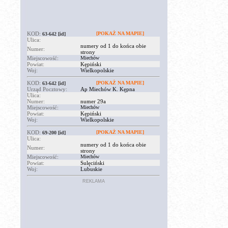
KOD:
[POKAŻ NA MAPIE]
63-642
[id]
Ulica:
numery od 1 do końca obie
Numer:
strony
Miejscowość:
Miechów
Powiat:
Kępiński
Woj:
Wielkopolskie
KOD:
[POKAŻ NA MAPIE]
63-642
[id]
Urząd Pocztowy:
Ap Miechów K. Kępna
Ulica:
Numer:
numer 29a
Miejscowość:
Miechów
Powiat:
Kępiński
Woj:
Wielkopolskie
KOD:
[POKAŻ NA MAPIE]
69-200
[id]
Ulica:
numery od 1 do końca obie
Numer:
strony
Miejscowość:
Miechów
Powiat:
Sulęciński
Woj:
Lubuskie
REKLAMA