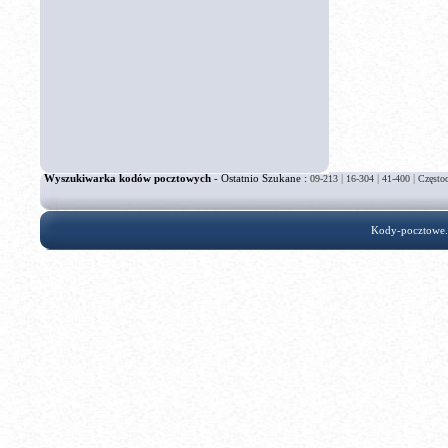
Wyszukiwarka kodów pocztowych
- Ostatnio Szukane :
|
|
|
09-213
16-304
41-400
Często
Kody-pocztowe.