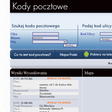
Kod Ulicy:
Ulica
Miasto
Woj.
Ko
Wyniki Wyszukiwania
Mapa
KOD:
[POKAŻ NA MAPIE]
26-713
[id]
Ulica:
numery od 1 do końca obie
Numer:
strony
Miejscowość:
Miechów
Powiat:
Zwoleński
Woj:
Mazowieckie
KOD:
[POKAŻ NA MAPIE]
32-200
[id]
Urząd Pocztowy:
Up Miechów
Ulica:
Kościuszki Tadeusza Pl.
Numer:
numer 1