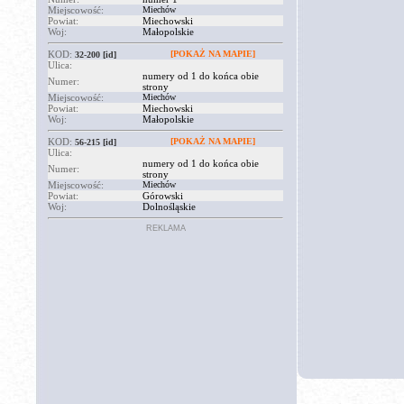
Miejscowość:
Miechów
Powiat:
Miechowski
Woj:
Małopolskie
KOD:
[POKAŻ NA MAPIE]
32-200
[id]
Ulica:
numery od 1 do końca obie
Numer:
strony
Miejscowość:
Miechów
Powiat:
Miechowski
Woj:
Małopolskie
KOD:
[POKAŻ NA MAPIE]
56-215
[id]
Ulica:
numery od 1 do końca obie
Numer:
strony
Miejscowość:
Miechów
Powiat:
Górowski
Woj:
Dolnośląskie
REKLAMA