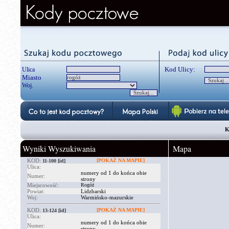
Kod Ulicy:
Ulica
Miasto
Woj.
K
Wyniki Wyszukiwania
Mapa
KOD:
[POKAŻ NA MAPIE]
11-100
[id]
Ulica:
numery od 1 do końca obie
Numer:
strony
Miejscowość:
Rogóż
Powiat:
Lidzbarski
Woj:
Warmińsko-mazurskie
KOD:
[POKAŻ NA MAPIE]
13-124
[id]
Ulica:
numery od 1 do końca obie
Numer:
strony