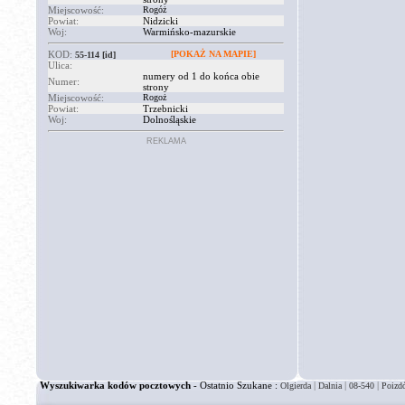
Miejscowość:
Rogóż
Powiat:
Nidzicki
Woj:
Warmińsko-mazurskie
KOD:
[POKAŻ NA MAPIE]
55-114
[id]
Ulica:
numery od 1 do końca obie
Numer:
strony
Miejscowość:
Rogoż
Powiat:
Trzebnicki
Woj:
Dolnośląskie
REKLAMA
Wyszukiwarka kodów pocztowych
- Ostatnio Szukane :
|
|
|
Olgierda
Dalnia
08-540
Poizd