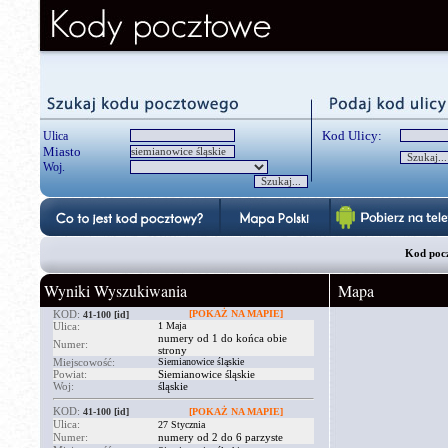
Kod Ulicy:
Ulica
Miasto
Woj.
Kod pocz
Wyniki Wyszukiwania
Mapa
KOD:
[POKAŻ NA MAPIE]
41-100
[id]
Ulica:
1 Maja
numery od 1 do końca obie
Numer:
strony
Miejscowość:
Siemianowice śląskie
Powiat:
Siemianowice śląskie
Woj:
śląskie
KOD:
41-100
[id]
[POKAŻ NA MAPIE]
Ulica:
27 Stycznia
Numer:
numery od 2 do 6 parzyste