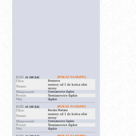
KOD:
[POKAŻ NA MAPIE]
41-100
[id]
Ulica:
Brzozowa
numery od 1 do końca obie
Numer:
strony
Miejscowość:
Siemianowice śląskie
Powiat:
Siemianowice śląskie
Woj:
śląskie
KOD:
[POKAŻ NA MAPIE]
41-100
[id]
Ulica:
Buczka Mariana
numery od 1 do końca obie
Numer:
strony
Miejscowość:
Siemianowice śląskie
Powiat:
Siemianowice śląskie
Woj:
śląskie
[POKAŻ NA MAPIE]