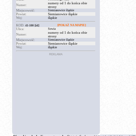
numery od 1 do końca obie
Numer:
strony
Miejscowość:
Siemianowice śląskie
Powiat:
Siemianowice śląskie
Woj:
śląskie
KOD:
[POKAŻ NA MAPIE]
41-100
[id]
Ulica:
Sowia
numery od 1 do końca obie
Numer:
strony
Miejscowość:
Siemianowice śląskie
Powiat:
Siemianowice śląskie
Woj:
śląskie
REKLAMA