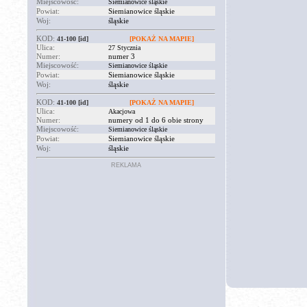
Miejscowość:
Siemianowice śląskie
Powiat:
Siemianowice śląskie
Woj:
śląskie
KOD:
41-100
[id]
[POKAŻ NA MAPIE]
Ulica:
27 Stycznia
Numer:
numer 3
Miejscowość:
Siemianowice śląskie
Powiat:
Siemianowice śląskie
Woj:
śląskie
KOD:
41-100
[id]
[POKAŻ NA MAPIE]
Ulica:
Akacjowa
Numer:
numery od 1 do 6 obie strony
Miejscowość:
Siemianowice śląskie
Powiat:
Siemianowice śląskie
Woj:
śląskie
REKLAMA