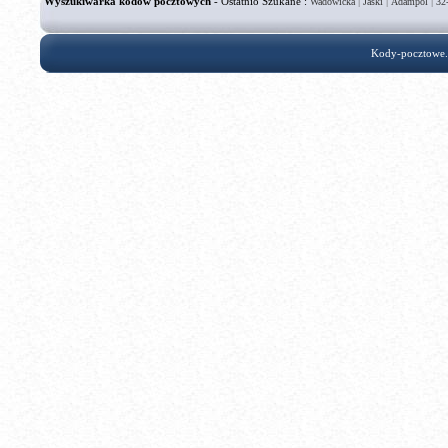
Wyszukiwarka kodów pocztowych
- Ostatnio Szukane :
|
|
|
Wadowicka
Jaski
Adampol
32
Kody-pocztowe.