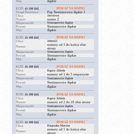
Woj:
śląskie
KOD:
[POKAŻ NA MAPIE]
41-100
[id]
Urząd Pocztowy:
Fup Siemianowice śląskie 1
Ulica:
Jaworowa
Numer:
numer 2
Miejscowość:
Siemianowice śląskie
Powiat:
Siemianowice śląskie
Woj:
śląskie
KOD:
[POKAŻ NA MAPIE]
41-100
[id]
Ulica:
Jedności
numery od 1 do końca obie
Numer:
strony
Miejscowość:
Siemianowice śląskie
Powiat:
Siemianowice śląskie
Woj:
śląskie
KOD:
41-100
[id]
[POKAŻ NA MAPIE]
Ulica:
Kapicy Alfreda
Numer:
numery od 1 do 5 nieparzyste
Miejscowość:
Siemianowice śląskie
Powiat:
Siemianowice śląskie
Woj:
śląskie
KOD:
41-100
[id]
[POKAŻ NA MAPIE]
Ulica:
Kapicy Alfreda
Numer:
numery od 2 do 10 obie strony
Miejscowość:
Siemianowice śląskie
Powiat:
Siemianowice śląskie
Woj:
śląskie
KOD:
[POKAŻ NA MAPIE]
41-100
[id]
Ulica:
Kasprzaka Marcina
numery od 1 do końca obie
Numer:
strony