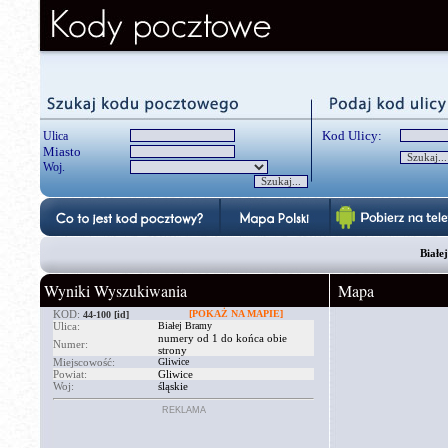
Kod Ulicy:
Ulica
Miasto
Woj.
Białej
Wyniki Wyszukiwania
Mapa
KOD:
[POKAŻ NA MAPIE]
44-100
[id]
Ulica:
Białej Bramy
numery od 1 do końca obie
Numer:
strony
Miejscowość:
Gliwice
Powiat:
Gliwice
Woj:
śląskie
REKLAMA