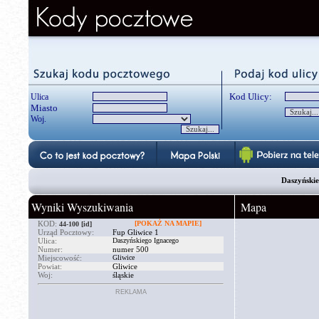
Kod Ulicy:
Ulica
Miasto
Woj.
Daszyńskie
Wyniki Wyszukiwania
Mapa
KOD:
[POKAŻ NA MAPIE]
44-100
[id]
Urząd Pocztowy:
Fup Gliwice 1
Ulica:
Daszyńskiego Ignacego
Numer:
numer 500
Miejscowość:
Gliwice
Powiat:
Gliwice
Woj:
śląskie
REKLAMA