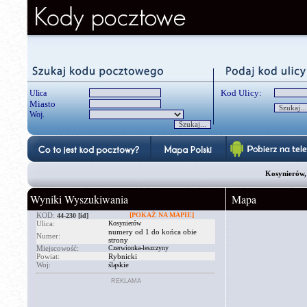
Kod Ulicy:
Ulica
Miasto
Woj.
Kosynierów, 
Wyniki Wyszukiwania
Mapa
KOD:
[POKAŻ NA MAPIE]
44-230
[id]
Ulica:
Kosynierów
numery od 1 do końca obie
Numer:
strony
Miejscowość:
Czerwionka-leszczyny
Powiat:
Rybnicki
Woj:
śląskie
REKLAMA