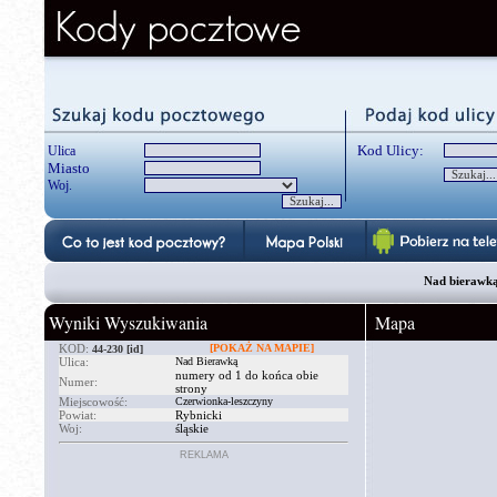
Kod Ulicy:
Ulica
Miasto
Woj.
Nad bierawką,
Wyniki Wyszukiwania
Mapa
KOD:
[POKAŻ NA MAPIE]
44-230
[id]
Ulica:
Nad Bierawką
numery od 1 do końca obie
Numer:
strony
Miejscowość:
Czerwionka-leszczyny
Powiat:
Rybnicki
Woj:
śląskie
REKLAMA