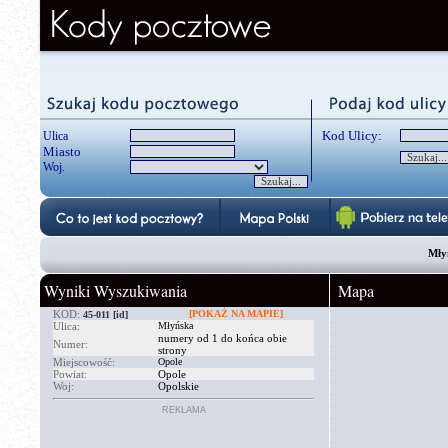
Kod Ulicy:
Ulica
Miasto
Woj.
Mły
Wyniki Wyszukiwania
Mapa
KOD:
[POKAŻ NA MAPIE]
45-011
[id]
Ulica:
Młyńska
numery od 1 do końca obie
Numer:
strony
Miejscowość:
Opole
Powiat:
Opole
Woj:
Opolskie
REKLAMA