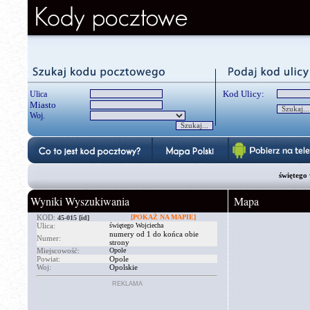
Kod Ulicy:
Ulica
Miasto
Woj.
świętego 
Wyniki Wyszukiwania
Mapa
KOD:
[POKAŻ NA MAPIE]
45-015
[id]
Ulica:
świętego Wojciecha
numery od 1 do końca obie
Numer:
strony
Miejscowość:
Opole
Powiat:
Opole
Woj:
Opolskie
REKLAMA