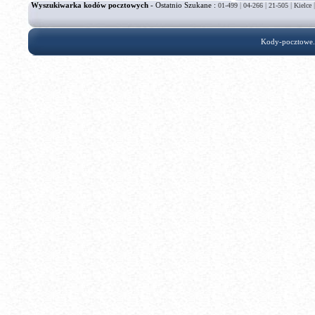
Wyszukiwarka kodów pocztowych
- Ostatnio Szukane :
|
|
|
01-499
04-266
21-505
Kielce
Kody-pocztowe.