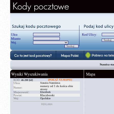
Kod Ulicy:
Ulica
Miasto
Woj.
Staszica st
Wyniki Wyszukiwania
Mapa
KOD:
[POKAŻ NA MAPIE]
46-200
[id]
Ulica:
Staszica Stanisława
numery od 1 do końca obie
Numer:
strony
Miejscowość:
Kluczbork
Powiat:
Kluczborski
Woj:
Opolskie
REKLAMA