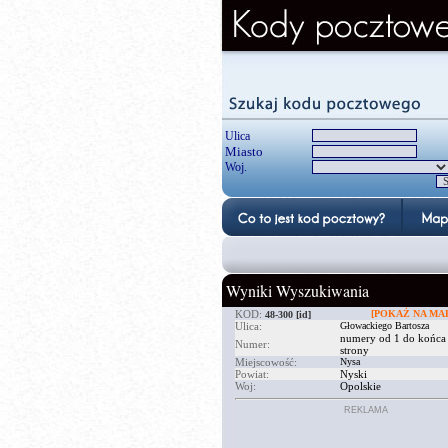
Ulica
Miasto
Woj.
Wyniki Wyszukiwania
KOD:
[POKAŻ NA MAP
48-300
[id]
Ulica:
Głowackiego Bartosza
numery od 1 do końca
Numer:
strony
Miejscowość:
Nysa
Powiat:
Nyski
Woj:
Opolskie
REKLAMA