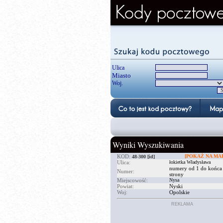
Ulica
Miasto
Woj.
Wyniki Wyszukiwania
KOD:
[POKAŻ NA MAP
48-300
[id]
Ulica:
łokietka Władysława
numery od 1 do końca
Numer:
strony
Miejscowość:
Nysa
Powiat:
Nyski
Woj:
Opolskie
REKLAMA