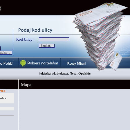
Kod Ulicy:
łokietka władysława, Nysa, Opolskie
Mapa
IE]
 obie