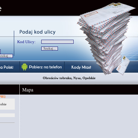
Kod Ulicy:
Obrońców tobruku, Nysa, Opolskie
Mapa
IE]
 obie