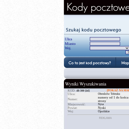
Ulica
Miasto
Woj.
Wyniki Wyszukiwania
KOD:
[POKAŻ NA MAP
48-300
[id]
Ulica:
Obrońców Tobruku
numery od 1 do końca
Numer:
strony
Miejscowość:
Nysa
Powiat:
Nyski
Woj:
Opolskie
REKLAMA