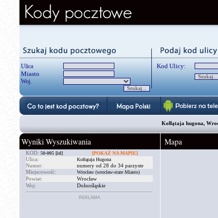
Kod Ulicy:
Ulica
Miasto
Woj.
Kołłątaja hugona, Wroc
Wyniki Wyszukiwania
Mapa
KOD:
50-005
[id]
[POKAŻ NA MAPIE]
Ulica:
Kołłątaja Hugona
Numer:
numery od 28 do 34 parzyste
Miejscowość:
Wrocław (wrocław-stare Miasto)
Powiat:
Wrocław
Woj:
Dolnośląskie
REKLAMA