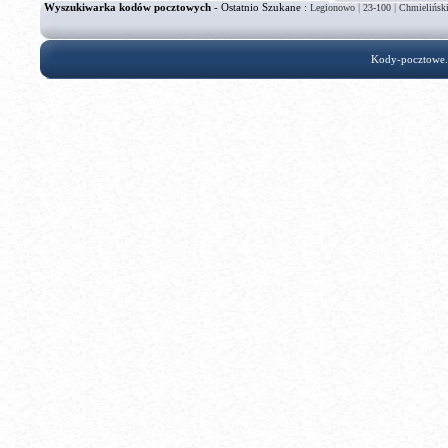
Wyszukiwarka kodów pocztowych
- Ostatnio Szukane :
|
|
Legionowo
23-100
Chmielińsk
Kody-pocztowe.