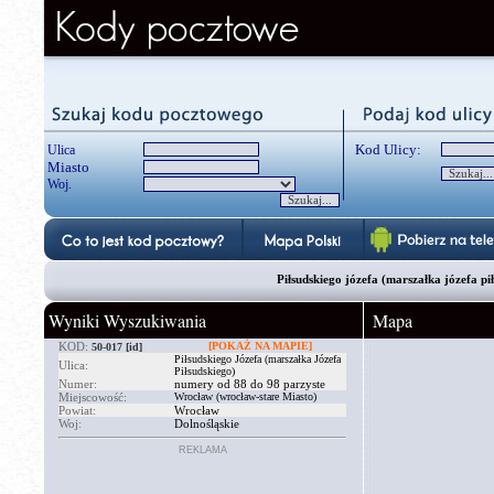
Kod Ulicy:
Ulica
Miasto
Woj.
Piłsudskiego józefa (marszałka józefa p
Wyniki Wyszukiwania
Mapa
KOD:
[POKAŻ NA MAPIE]
50-017
[id]
Piłsudskiego Józefa (marszałka Józefa
Ulica:
Piłsudskiego)
Numer:
numery od 88 do 98 parzyste
Miejscowość:
Wrocław (wrocław-stare Miasto)
Powiat:
Wrocław
Woj:
Dolnośląskie
REKLAMA