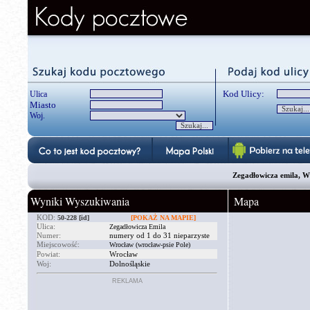
Kod Ulicy:
Ulica
Miasto
Woj.
Zegadłowicza emila, Wr
Wyniki Wyszukiwania
Mapa
KOD:
50-228
[id]
[POKAŻ NA MAPIE]
Ulica:
Zegadłowicza Emila
Numer:
numery od 1 do 31 nieparzyste
Miejscowość:
Wrocław (wrocław-psie Pole)
Powiat:
Wrocław
Woj:
Dolnośląskie
REKLAMA