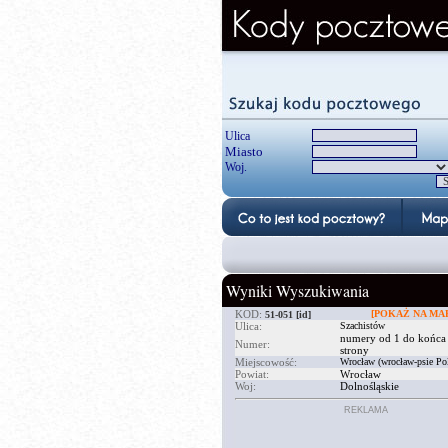
Ulica
Miasto
Woj.
Wyniki Wyszukiwania
KOD:
[POKAŻ NA MAP
51-051
[id]
Ulica:
Szachistów
numery od 1 do końca
Numer:
strony
Miejscowość:
Wrocław (wrocław-psie Po
Powiat:
Wrocław
Woj:
Dolnośląskie
REKLAMA