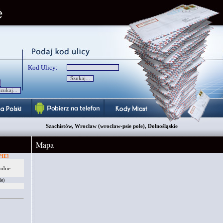
Kod Ulicy:
Szachistów, Wrocław (wrocław-psie pole), Dolnośląskie
Mapa
IE]
 obie
le)