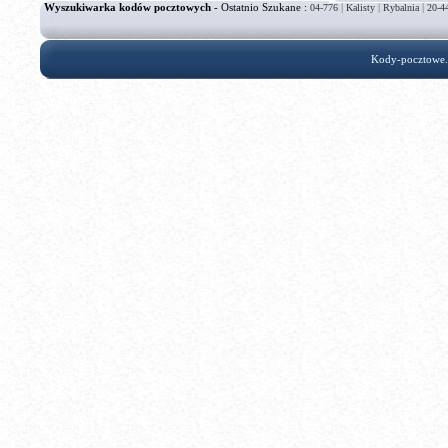
Wyszukiwarka kodów pocztowych
- Ostatnio Szukane :
|
|
|
04-776
Kalisty
Rybalnia
20-4
Kody-pocztowe.