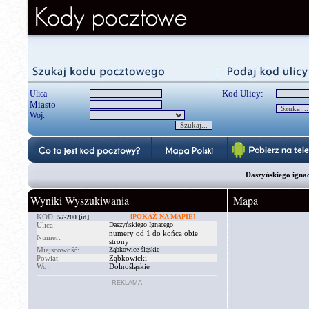
Kod Ulicy:
Ulica
Miasto
Woj.
Daszyńskiego ignac
Wyniki Wyszukiwania
Mapa
KOD:
[POKAŻ NA MAPIE]
57-200
[id]
Ulica:
Daszyńskiego Ignacego
numery od 1 do końca obie
Numer:
strony
Miejscowość:
Ząbkowice śląskie
Powiat:
Ząbkowicki
Woj:
Dolnośląskie
REKLAMA