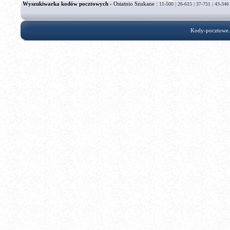
Wyszukiwarka kodów pocztowych
- Ostatnio Szukane :
|
|
|
11-500
26-615
37-751
43-346
Kody-pocztowe.