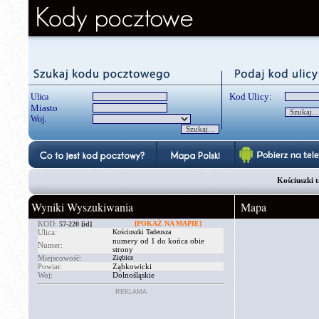
Kod Ulicy:
Ulica
Miasto
Woj.
Kościuszki t
Wyniki Wyszukiwania
Mapa
KOD:
[POKAŻ NA MAPIE]
57-220
[id]
Ulica:
Kościuszki Tadeusza
numery od 1 do końca obie
Numer:
strony
Miejscowość:
Ziębice
Powiat:
Ząbkowicki
Woj:
Dolnośląskie
REKLAMA