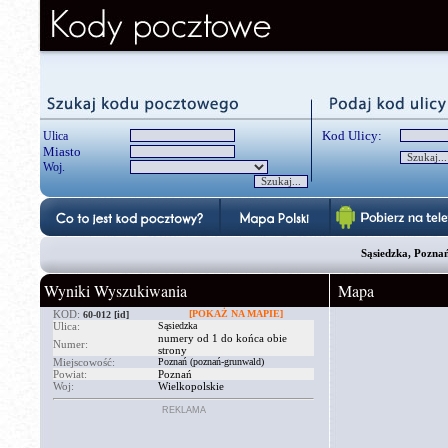
Kod Ulicy:
Ulica
Miasto
Woj.
Sąsiedzka, Pozna
Wyniki Wyszukiwania
Mapa
KOD:
[POKAŻ NA MAPIE]
60-012
[id]
Ulica:
Sąsiedzka
numery od 1 do końca obie
Numer:
strony
Miejscowość:
Poznań (poznań-grunwald)
Powiat:
Poznań
Woj:
Wielkopolskie
REKLAMA