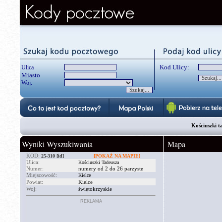
Kod Ulicy:
Ulica
Miasto
Woj.
Kościuszki t
Wyniki Wyszukiwania
Mapa
KOD:
25-310
[id]
[POKAŻ NA MAPIE]
Ulica:
Kościuszki Tadeusza
Numer:
numery od 2 do 26 parzyste
Miejscowość:
Kielce
Powiat:
Kielce
Woj:
świętokrzyskie
REKLAMA