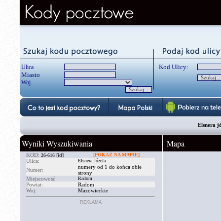
Kod Ulicy:
Ulica
Miasto
Woj.
Elsnera 
Wyniki Wyszukiwania
Mapa
KOD:
[POKAŻ NA MAPIE]
26-616
[id]
Ulica:
Elsnera Józefa
numery od 1 do końca obie
Numer:
strony
Miejscowość:
Radom
Powiat:
Radom
Woj:
Mazowieckie
REKLAMA