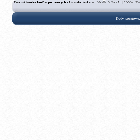
Wyszukiwarka kodów pocztowych
- Ostatnio Szukane :
|
|
|
06-100
3 Maja Al.
26-330
30-
Kody-pocztowe.