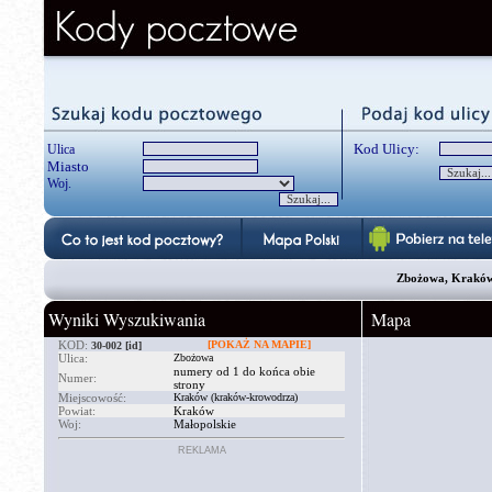
Kod Ulicy:
Ulica
Miasto
Woj.
Zbożowa, Kraków
Wyniki Wyszukiwania
Mapa
KOD:
[POKAŻ NA MAPIE]
30-002
[id]
Ulica:
Zbożowa
numery od 1 do końca obie
Numer:
strony
Miejscowość:
Kraków (kraków-krowodrza)
Powiat:
Kraków
Woj:
Małopolskie
REKLAMA