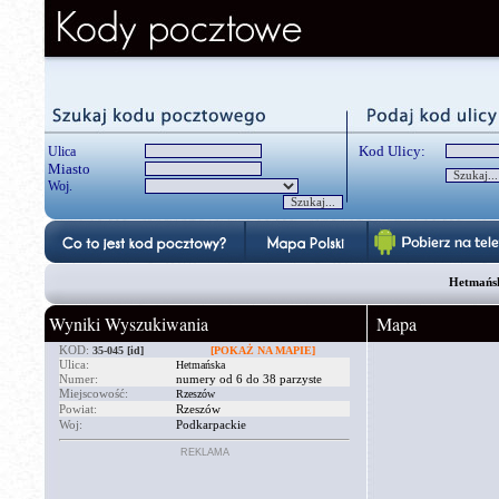
Kod Ulicy:
Ulica
Miasto
Woj.
Hetmańsk
Wyniki Wyszukiwania
Mapa
KOD:
35-045
[id]
[POKAŻ NA MAPIE]
Ulica:
Hetmańska
Numer:
numery od 6 do 38 parzyste
Miejscowość:
Rzeszów
Powiat:
Rzeszów
Woj:
Podkarpackie
REKLAMA