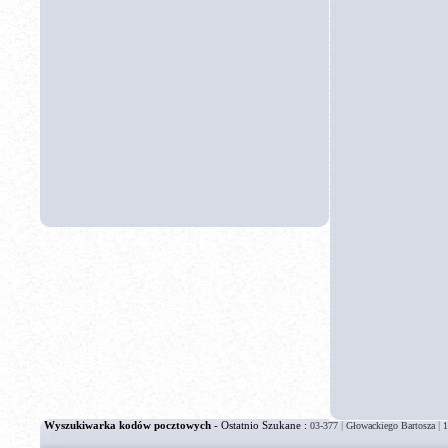
Wyszukiwarka kodów pocztowych
- Ostatnio Szukane :
|
|
03-377
Głowackiego Bartosza
1