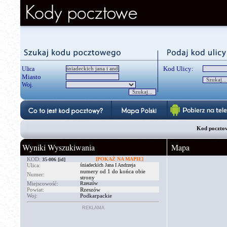
Kod Ulicy:
Ulica
Miasto
Woj.
Kod pocztow
Wyniki Wyszukiwania
Mapa
KOD:
[POKAŻ NA MAPIE]
35-006
[id]
Ulica:
śniadeckich Jana I Andrzeja
numery od 1 do końca obie
Numer:
strony
Miejscowość:
Rzeszów
Powiat:
Rzeszów
Woj:
Podkarpackie
REKLAMA