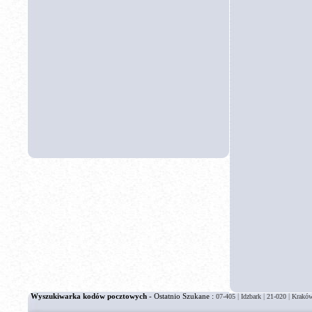
Wyszukiwarka kodów pocztowych
- Ostatnio Szukane :
|
|
|
07-405
Idzbark
21-020
Kraków