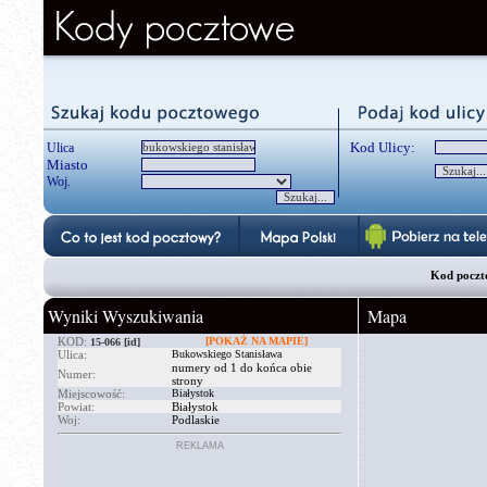
Kod Ulicy:
Ulica
Miasto
Woj.
Kod poczt
Wyniki Wyszukiwania
Mapa
KOD:
[POKAŻ NA MAPIE]
15-066
[id]
Ulica:
Bukowskiego Stanisława
numery od 1 do końca obie
Numer:
strony
Miejscowość:
Białystok
Powiat:
Białystok
Woj:
Podlaskie
REKLAMA