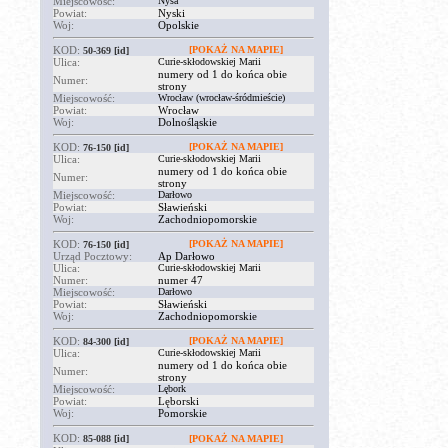
Miejscowość:
Nysa
Powiat:
Nyski
Woj:
Opolskie
KOD:
[POKAŻ NA MAPIE]
50-369
[id]
Ulica:
Curie-skłodowskiej Marii
numery od 1 do końca obie
Numer:
strony
Miejscowość:
Wrocław (wrocław-śródmieście)
Powiat:
Wrocław
Woj:
Dolnośląskie
KOD:
[POKAŻ NA MAPIE]
76-150
[id]
Ulica:
Curie-skłodowskiej Marii
numery od 1 do końca obie
Numer:
strony
Miejscowość:
Darłowo
Powiat:
Sławieński
Woj:
Zachodniopomorskie
KOD:
[POKAŻ NA MAPIE]
76-150
[id]
Urząd Pocztowy:
Ap Darłowo
Ulica:
Curie-skłodowskiej Marii
Numer:
numer 47
Miejscowość:
Darłowo
Powiat:
Sławieński
Woj:
Zachodniopomorskie
KOD:
[POKAŻ NA MAPIE]
84-300
[id]
Ulica:
Curie-skłodowskiej Marii
numery od 1 do końca obie
Numer:
strony
Miejscowość:
Lębork
Powiat:
Lęborski
Woj:
Pomorskie
KOD:
85-088
[id]
[POKAŻ NA MAPIE]