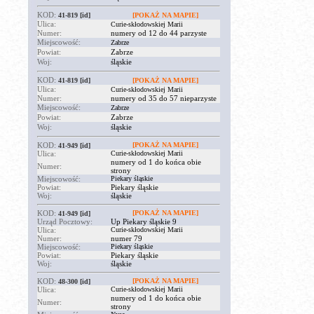
KOD:
41-819
[id]
[POKAŻ NA MAPIE]
Ulica:
Curie-skłodowskiej Marii
Numer:
numery od 12 do 44 parzyste
Miejscowość:
Zabrze
Powiat:
Zabrze
Woj:
śląskie
KOD:
41-819
[id]
[POKAŻ NA MAPIE]
Ulica:
Curie-skłodowskiej Marii
Numer:
numery od 35 do 57 nieparzyste
Miejscowość:
Zabrze
Powiat:
Zabrze
Woj:
śląskie
KOD:
[POKAŻ NA MAPIE]
41-949
[id]
Ulica:
Curie-skłodowskiej Marii
numery od 1 do końca obie
Numer:
strony
Miejscowość:
Piekary śląskie
Powiat:
Piekary śląskie
Woj:
śląskie
KOD:
[POKAŻ NA MAPIE]
41-949
[id]
Urząd Pocztowy:
Up Piekary śląskie 9
Ulica:
Curie-skłodowskiej Marii
Numer:
numer 79
Miejscowość:
Piekary śląskie
Powiat:
Piekary śląskie
Woj:
śląskie
KOD:
[POKAŻ NA MAPIE]
48-300
[id]
Ulica:
Curie-skłodowskiej Marii
numery od 1 do końca obie
Numer:
strony