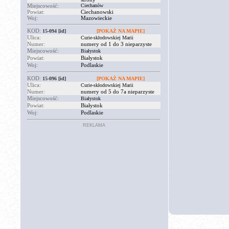
Miejscowość:
Ciechanów
Powiat:
Ciechanowski
Woj:
Mazowieckie
KOD:
15-094
[id]
[POKAŻ NA MAPIE]
Ulica:
Curie-skłodowskiej Marii
Numer:
numery od 1 do 3 nieparzyste
Miejscowość:
Białystok
Powiat:
Białystok
Woj:
Podlaskie
KOD:
15-096
[id]
[POKAŻ NA MAPIE]
Ulica:
Curie-skłodowskiej Marii
Numer:
numery od 5 do 7a nieparzyste
Miejscowość:
Białystok
Powiat:
Białystok
Woj:
Podlaskie
REKLAMA