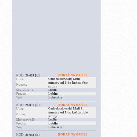
KOD:
[POKAŻ NA MAPIE]
20-029
[id]
Ulica:
Curie-skłodowskiej Marii
numery od 1 do końca obie
Numer:
strony
Miejscowość:
Lublin
Powiat:
Lublin
Woj:
Lubelskie
KOD:
[POKAŻ NA MAPIE]
20-031
[id]
Ulica:
Curie-skłodowskiej Marii Pl.
numery od 1 do końca obie
Numer:
strony
Miejscowość:
Lublin
Powiat:
Lublin
Woj:
Lubelskie
KOD:
[POKAŻ NA MAPIE]
20-042
[id]