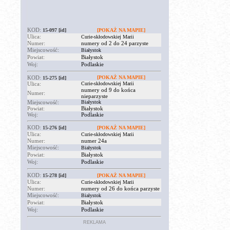
KOD:
15-097
[id]
[POKAŻ NA MAPIE]
Ulica:
Curie-skłodowskiej Marii
Numer:
numery od 2 do 24 parzyste
Miejscowość:
Białystok
Powiat:
Białystok
Woj:
Podlaskie
KOD:
[POKAŻ NA MAPIE]
15-275
[id]
Ulica:
Curie-skłodowskiej Marii
numery od 9 do końca
Numer:
nieparzyste
Miejscowość:
Białystok
Powiat:
Białystok
Woj:
Podlaskie
KOD:
15-276
[id]
[POKAŻ NA MAPIE]
Ulica:
Curie-skłodowskiej Marii
Numer:
numer 24a
Miejscowość:
Białystok
Powiat:
Białystok
Woj:
Podlaskie
KOD:
15-278
[id]
[POKAŻ NA MAPIE]
Ulica:
Curie-skłodowskiej Marii
Numer:
numery od 26 do końca parzyste
Miejscowość:
Białystok
Powiat:
Białystok
Woj:
Podlaskie
REKLAMA