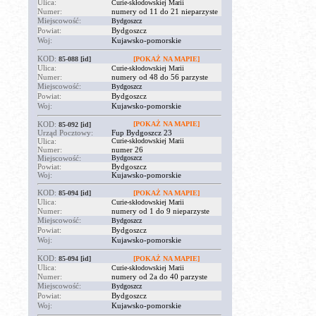
Ulica:
Curie-skłodowskiej Marii
Numer:
numery od 11 do 21 nieparzyste
Miejscowość:
Bydgoszcz
Powiat:
Bydgoszcz
Woj:
Kujawsko-pomorskie
KOD:
85-088
[id]
[POKAŻ NA MAPIE]
Ulica:
Curie-skłodowskiej Marii
Numer:
numery od 48 do 56 parzyste
Miejscowość:
Bydgoszcz
Powiat:
Bydgoszcz
Woj:
Kujawsko-pomorskie
KOD:
[POKAŻ NA MAPIE]
85-092
[id]
Urząd Pocztowy:
Fup Bydgoszcz 23
Ulica:
Curie-skłodowskiej Marii
Numer:
numer 26
Miejscowość:
Bydgoszcz
Powiat:
Bydgoszcz
Woj:
Kujawsko-pomorskie
KOD:
85-094
[id]
[POKAŻ NA MAPIE]
Ulica:
Curie-skłodowskiej Marii
Numer:
numery od 1 do 9 nieparzyste
Miejscowość:
Bydgoszcz
Powiat:
Bydgoszcz
Woj:
Kujawsko-pomorskie
KOD:
85-094
[id]
[POKAŻ NA MAPIE]
Ulica:
Curie-skłodowskiej Marii
Numer:
numery od 2a do 40 parzyste
Miejscowość:
Bydgoszcz
Powiat:
Bydgoszcz
Woj:
Kujawsko-pomorskie