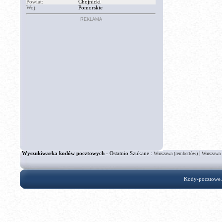
Powiat:
Chojnicki
Woj:
Pomorskie
REKLAMA
Wyszukiwarka kodów pocztowych
- Ostatnio Szukane :
|
Warszawa (rembertów)
Warszawa 
Kody-pocztowe.