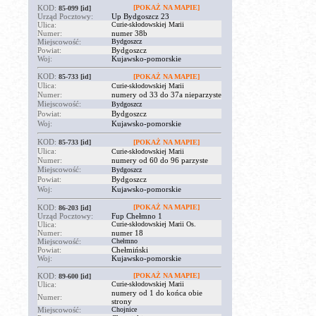
KOD:
[POKAŻ NA MAPIE]
85-099
[id]
Urząd Pocztowy:
Up Bydgoszcz 23
Ulica:
Curie-skłodowskiej Marii
Numer:
numer 38b
Miejscowość:
Bydgoszcz
Powiat:
Bydgoszcz
Woj:
Kujawsko-pomorskie
KOD:
85-733
[id]
[POKAŻ NA MAPIE]
Ulica:
Curie-skłodowskiej Marii
Numer:
numery od 33 do 37a nieparzyste
Miejscowość:
Bydgoszcz
Powiat:
Bydgoszcz
Woj:
Kujawsko-pomorskie
KOD:
85-733
[id]
[POKAŻ NA MAPIE]
Ulica:
Curie-skłodowskiej Marii
Numer:
numery od 60 do 96 parzyste
Miejscowość:
Bydgoszcz
Powiat:
Bydgoszcz
Woj:
Kujawsko-pomorskie
KOD:
[POKAŻ NA MAPIE]
86-203
[id]
Urząd Pocztowy:
Fup Chełmno 1
Ulica:
Curie-skłodowskiej Marii Os.
Numer:
numer 18
Miejscowość:
Chełmno
Powiat:
Chełmiński
Woj:
Kujawsko-pomorskie
KOD:
[POKAŻ NA MAPIE]
89-600
[id]
Ulica:
Curie-skłodowskiej Marii
numery od 1 do końca obie
Numer:
strony
Miejscowość:
Chojnice