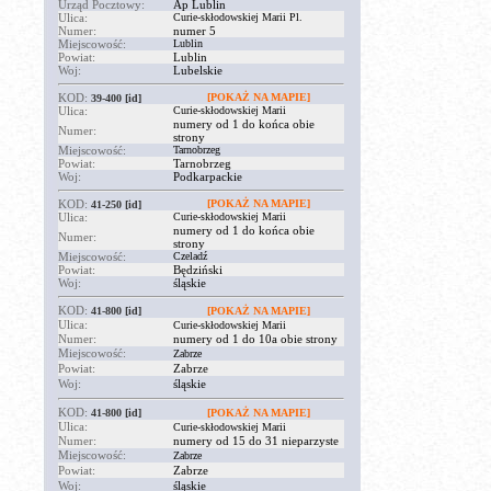
Urząd Pocztowy:
Ap Lublin
Ulica:
Curie-skłodowskiej Marii Pl.
Numer:
numer 5
Miejscowość:
Lublin
Powiat:
Lublin
Woj:
Lubelskie
KOD:
[POKAŻ NA MAPIE]
39-400
[id]
Ulica:
Curie-skłodowskiej Marii
numery od 1 do końca obie
Numer:
strony
Miejscowość:
Tarnobrzeg
Powiat:
Tarnobrzeg
Woj:
Podkarpackie
KOD:
[POKAŻ NA MAPIE]
41-250
[id]
Ulica:
Curie-skłodowskiej Marii
numery od 1 do końca obie
Numer:
strony
Miejscowość:
Czeladź
Powiat:
Będziński
Woj:
śląskie
KOD:
41-800
[id]
[POKAŻ NA MAPIE]
Ulica:
Curie-skłodowskiej Marii
Numer:
numery od 1 do 10a obie strony
Miejscowość:
Zabrze
Powiat:
Zabrze
Woj:
śląskie
KOD:
41-800
[id]
[POKAŻ NA MAPIE]
Ulica:
Curie-skłodowskiej Marii
Numer:
numery od 15 do 31 nieparzyste
Miejscowość:
Zabrze
Powiat:
Zabrze
Woj:
śląskie