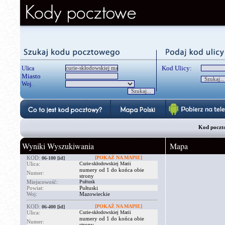
Kod Ulicy:
Ulica
Miasto
Woj.
Kod poczto
Wyniki Wyszukiwania
Mapa
KOD:
[POKAŻ NA MAPIE]
06-100
[id]
Ulica:
Curie-skłodowskiej Marii
numery od 1 do końca obie
Numer:
strony
Miejscowość:
Pułtusk
Powiat:
Pułtuski
Woj:
Mazowieckie
KOD:
[POKAŻ NA MAPIE]
06-400
[id]
Ulica:
Curie-skłodowskiej Marii
numery od 1 do końca obie
Numer:
strony