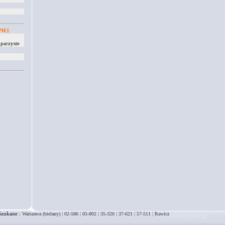
IE]
parzyste
Szukane :
|
|
|
|
|
|
Warszawa (bielany)
02-586
05-802
35-326
37-621
57-511
Rawicz