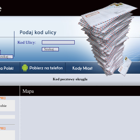
Kod Ulicy:
Kod pocztowy okrągła
Mapa
IE]
 obie
IE]