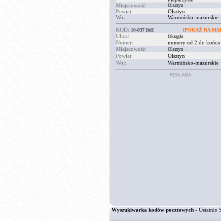
Miejscowość:
Olsztyn
Powiat:
Olsztyn
Woj:
Warmińsko-mazurskie
KOD:
10-837
[id]
[POKAŻ NA MAP
Ulica:
Okrągła
Numer:
numery od 2 do końca 
Miejscowość:
Olsztyn
Powiat:
Olsztyn
Woj:
Warmińsko-mazurskie
REKLAMA
Wyszukiwarka kodów pocztowych
- Ostatnio 