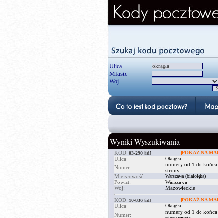
Ulica
Miasto
Woj.
Wyniki Wyszukiwania
KOD:
[POKAŻ NA MAP
03-290
[id]
Ulica:
Okrągła
numery od 1 do końca
Numer:
strony
Miejscowość:
Warszawa (białołęka)
Powiat:
Warszawa
Woj:
Mazowieckie
KOD:
[POKAŻ NA MAP
10-836
[id]
Ulica:
Okrągła
numery od 1 do końca
Numer:
nieparzyste