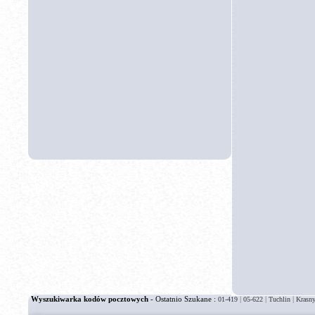
Wyszukiwarka kodów pocztowych
- Ostatnio Szukane :
|
|
|
01-419
05-622
Tuchlin
Krasn