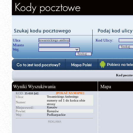
Kod Ulicy:
Ulica
Miasto
Woj.
Kod poczto
Wyniki Wyszukiwania
Mapa
KOD:
[POKAŻ NA MAPIE]
35-010
[id]
Ulica:
Towarnickiego Ambrożego
numery od 1 do końca obie
Numer:
strony
Miejscowość:
Rzeszów
Powiat:
Rzeszów
Woj:
Podkarpackie
REKLAMA