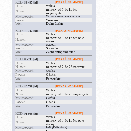
KOD:
[POKAŻ NA MAPIE]
53-407
[id]
Ulica:
Wróbla
numery od 1 do końca
Numer:
nieparzyste
Miejscowość:
Wrocław (wrocław-fabryczna)
Powiat:
Wrocław
Woj:
Dolnośląskie
KOD:
[POKAŻ NA MAPIE]
70-792
[id]
Ulica:
Wróbla
numery od 1 do końca obie
Numer:
strony
Miejscowość:
Szczecin
Powiat:
Szczecin
Woj:
Zachodniopomorskie
KOD:
80-743
[id]
[POKAŻ NA MAPIE]
Ulica:
Wróbla
Numer:
numery od 2 do 26 parzyste
Miejscowość:
Gdańsk
Powiat:
Gdańsk
Woj:
Pomorskie
KOD:
80-769
[id]
[POKAŻ NA MAPIE]
Ulica:
Wróbla
Numer:
numery od 1 do 25 nieparzyste
Miejscowość:
Gdańsk
Powiat:
Gdańsk
Woj:
Pomorskie
KOD:
[POKAŻ NA MAPIE]
91-050
[id]
Ulica:
Wróbla
numery od 1 do końca obie
Numer:
strony
Miejscowość:
łódź (łódź-bałuty)