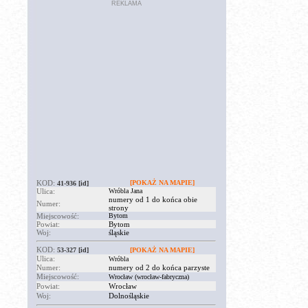
REKLAMA
KOD:
[POKAŻ NA MAPIE]
41-936
[id]
Ulica:
Wróbla Jana
numery od 1 do końca obie
Numer:
strony
Miejscowość:
Bytom
Powiat:
Bytom
Woj:
śląskie
KOD:
53-327
[id]
[POKAŻ NA MAPIE]
Ulica:
Wróbla
Numer:
numery od 2 do końca parzyste
Miejscowość:
Wrocław (wrocław-fabryczna)
Powiat:
Wrocław
Woj:
Dolnośląskie