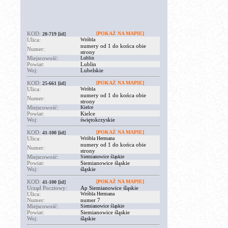
KOD:
[POKAŻ NA MAPIE]
20-719
[id]
Ulica:
Wróbla
numery od 1 do końca obie
Numer:
strony
Miejscowość:
Lublin
Powiat:
Lublin
Woj:
Lubelskie
KOD:
[POKAŻ NA MAPIE]
25-661
[id]
Ulica:
Wróbla
numery od 1 do końca obie
Numer:
strony
Miejscowość:
Kielce
Powiat:
Kielce
Woj:
świętokrzyskie
KOD:
[POKAŻ NA MAPIE]
41-100
[id]
Ulica:
Wróbla Hermana
numery od 1 do końca obie
Numer:
strony
Miejscowość:
Siemianowice śląskie
Powiat:
Siemianowice śląskie
Woj:
śląskie
KOD:
[POKAŻ NA MAPIE]
41-100
[id]
Urząd Pocztowy:
Ap Siemianowice śląskie
Ulica:
Wróbla Hermana
Numer:
numer 7
Miejscowość:
Siemianowice śląskie
Powiat:
Siemianowice śląskie
Woj:
śląskie