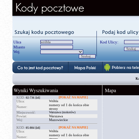
Kod Ulicy:
Ulica
Miasto
Woj.
Ko
Wyniki Wyszukiwania
Mapa
KOD:
[POKAŻ NA MAPIE]
02-736
[id]
Ulica:
Wróbla
numery od 1 do końca obie
Numer:
strony
Miejscowość:
Warszawa (mokotów)
Powiat:
Warszawa
Woj:
Mazowieckie
KOD:
[POKAŻ NA MAPIE]
05-804
[id]
Ulica:
Wróbla
numery od 1 do końca obie
Numer:
strony