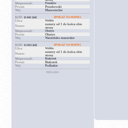
Miejscowość:
Pruszków
Powiat:
Pruszkowski
Woj:
Mazowieckie
KOD:
[POKAŻ NA MAPIE]
11-041
[id]
Ulica:
Wróbla
numery od 1 do końca obie
Numer:
strony
Miejscowość:
Olsztyn
Powiat:
Olsztyn
Woj:
Warmińsko-mazurskie
KOD:
[POKAŻ NA MAPIE]
15-032
[id]
Ulica:
Wróbla
numery od 1 do końca obie
Numer:
strony
Miejscowość:
Białystok
Powiat:
Białystok
Woj:
Podlaskie
REKLAMA