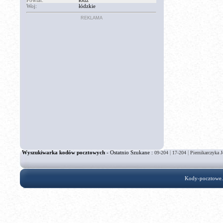
Powiat:
łódź
Woj:
łódzkie
REKLAMA
Wyszukiwarka kodów pocztowych
- Ostatnio Szukane :
|
|
09-204
17-204
Piernikarczyka J
Kody-pocztowe.