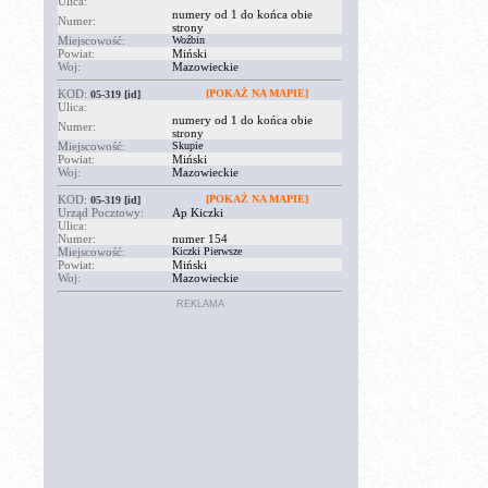
Ulica:
numery od 1 do końca obie
Numer:
strony
Miejscowość:
Woźbin
Powiat:
Miński
Woj:
Mazowieckie
KOD:
[POKAŻ NA MAPIE]
05-319
[id]
Ulica:
numery od 1 do końca obie
Numer:
strony
Miejscowość:
Skupie
Powiat:
Miński
Woj:
Mazowieckie
KOD:
[POKAŻ NA MAPIE]
05-319
[id]
Urząd Pocztowy:
Ap Kiczki
Ulica:
Numer:
numer 154
Miejscowość:
Kiczki Pierwsze
Powiat:
Miński
Woj:
Mazowieckie
REKLAMA