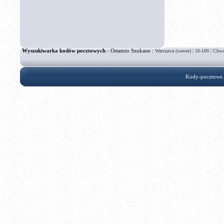
Wyszukiwarka kodów pocztowych
- Ostatnio Szukane :
|
|
Warszawa (wawer)
16-100
Chwa
Kody-pocztowe.