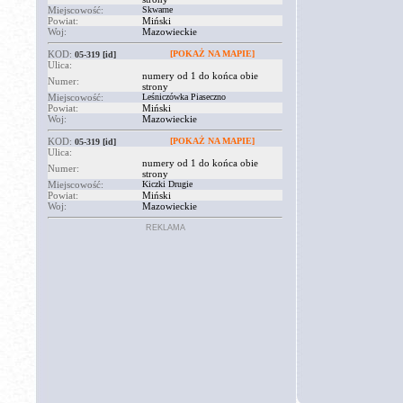
Miejscowość:
Skwarne
Powiat:
Miński
Woj:
Mazowieckie
KOD:
[POKAŻ NA MAPIE]
05-319
[id]
Ulica:
numery od 1 do końca obie
Numer:
strony
Miejscowość:
Leśniczówka Piaseczno
Powiat:
Miński
Woj:
Mazowieckie
KOD:
[POKAŻ NA MAPIE]
05-319
[id]
Ulica:
numery od 1 do końca obie
Numer:
strony
Miejscowość:
Kiczki Drugie
Powiat:
Miński
Woj:
Mazowieckie
REKLAMA