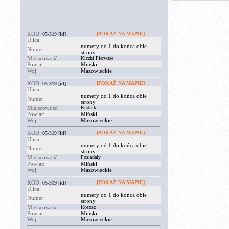
KOD:
[POKAŻ NA MAPIE]
05-319
[id]
Ulica:
numery od 1 do końca obie
Numer:
strony
Miejscowość:
Kiczki Pierwsze
Powiat:
Miński
Woj:
Mazowieckie
KOD:
[POKAŻ NA MAPIE]
05-319
[id]
Ulica:
numery od 1 do końca obie
Numer:
strony
Miejscowość:
Rudnik
Powiat:
Miński
Woj:
Mazowieckie
KOD:
[POKAŻ NA MAPIE]
05-319
[id]
Ulica:
numery od 1 do końca obie
Numer:
strony
Miejscowość:
Posiadały
Powiat:
Miński
Woj:
Mazowieckie
KOD:
[POKAŻ NA MAPIE]
05-319
[id]
Ulica:
numery od 1 do końca obie
Numer:
strony
Miejscowość:
Rososz
Powiat:
Miński
Woj:
Mazowieckie