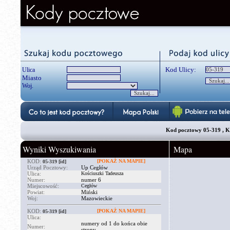
Kod Ulicy:
Ulica
Miasto
Woj.
Kod pocztowy 05-319 , Kościusz
Wyniki Wyszukiwania
Mapa
KOD:
[POKAŻ NA MAPIE]
05-319
[id]
Urząd Pocztowy:
Up Cegłów
Ulica:
Kościuszki Tadeusza
Numer:
numer 6
Miejscowość:
Cegłów
Powiat:
Miński
Woj:
Mazowieckie
KOD:
[POKAŻ NA MAPIE]
05-319
[id]
Ulica:
numery od 1 do końca obie
Numer:
strony