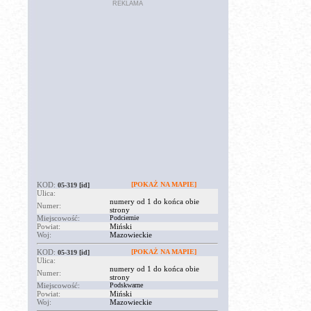
REKLAMA
KOD:
[POKAŻ NA MAPIE]
05-319
[id]
Ulica:
numery od 1 do końca obie
Numer:
strony
Miejscowość:
Podciernie
Powiat:
Miński
Woj:
Mazowieckie
KOD:
[POKAŻ NA MAPIE]
05-319
[id]
Ulica:
numery od 1 do końca obie
Numer:
strony
Miejscowość:
Podskwarne
Powiat:
Miński
Woj:
Mazowieckie