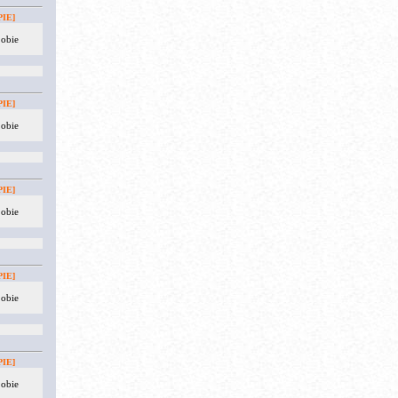
IE]
 obie
IE]
 obie
IE]
 obie
IE]
 obie
IE]
 obie