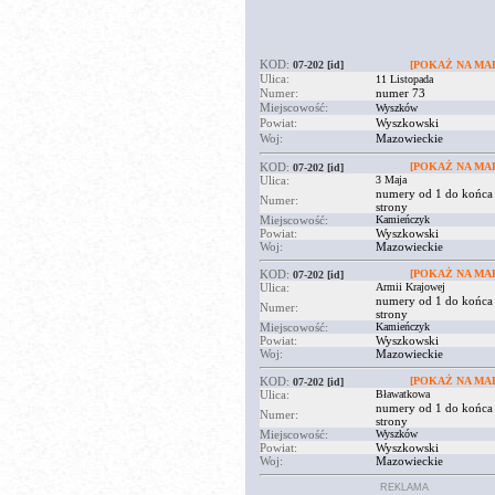
KOD:
07-202
[id]
[POKAŻ NA MAP
Ulica:
11 Listopada
Numer:
numer 73
Miejscowość:
Wyszków
Powiat:
Wyszkowski
Woj:
Mazowieckie
KOD:
[POKAŻ NA MAP
07-202
[id]
Ulica:
3 Maja
numery od 1 do końca
Numer:
strony
Miejscowość:
Kamieńczyk
Powiat:
Wyszkowski
Woj:
Mazowieckie
KOD:
[POKAŻ NA MAP
07-202
[id]
Ulica:
Armii Krajowej
numery od 1 do końca
Numer:
strony
Miejscowość:
Kamieńczyk
Powiat:
Wyszkowski
Woj:
Mazowieckie
KOD:
[POKAŻ NA MAP
07-202
[id]
Ulica:
Bławatkowa
numery od 1 do końca
Numer:
strony
Miejscowość:
Wyszków
Powiat:
Wyszkowski
Woj:
Mazowieckie
REKLAMA