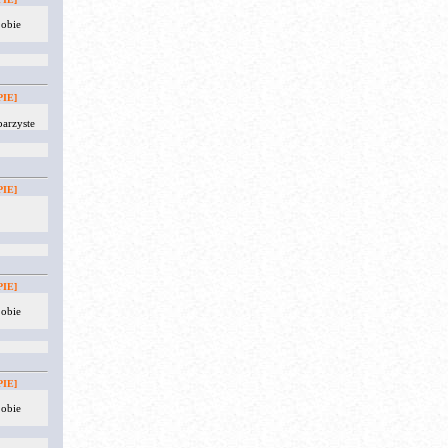
 obie
IE]
arzyste
IE]
IE]
 obie
IE]
 obie