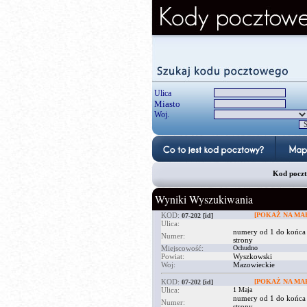
Ulica
Miasto
Woj.
Kod poczto
Wyniki Wyszukiwania
KOD:
[POKAŻ NA MAP
07-202
[id]
Ulica:
numery od 1 do końca
Numer:
strony
Miejscowość:
Ochudno
Powiat:
Wyszkowski
Woj:
Mazowieckie
KOD:
[POKAŻ NA MAP
07-202
[id]
Ulica:
1 Maja
numery od 1 do końca
Numer:
strony