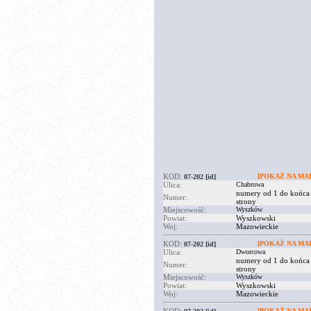
KOD:
[POKAŻ NA MAP
07-202
[id]
Ulica:
Chabrowa
numery od 1 do końca
Numer:
strony
Miejscowość:
Wyszków
Powiat:
Wyszkowski
Woj:
Mazowieckie
KOD:
[POKAŻ NA MAP
07-202
[id]
Ulica:
Dworcowa
numery od 1 do końca
Numer:
strony
Miejscowość:
Wyszków
Powiat:
Wyszkowski
Woj:
Mazowieckie
[POKAŻ NA MAP