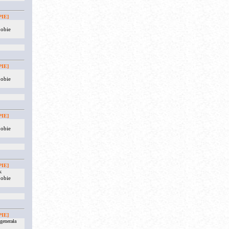
IE]
 obie
IE]
 obie
IE]
 obie
IE]
k
 obie
IE]
generała