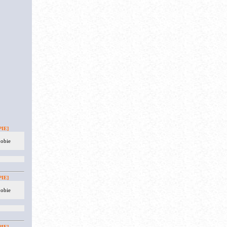
IE]
 obie
IE]
 obie
IE]