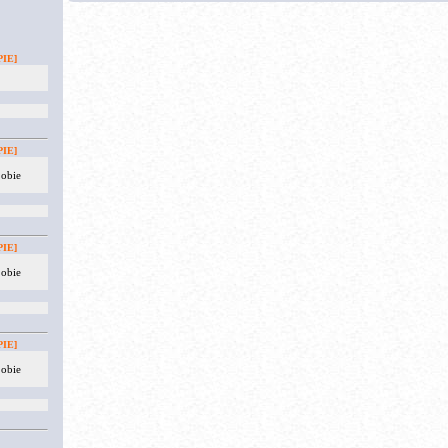
IE]
IE]
 obie
IE]
 obie
IE]
 obie