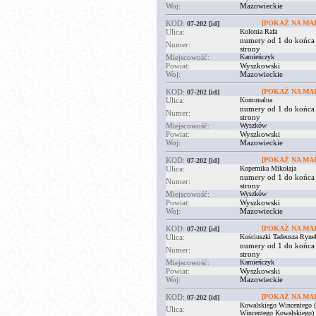
Woj:
Mazowieckie
KOD:
[POKAŻ NA MAP
07-202
[id]
Ulica:
Kolonia Rafa
numery od 1 do końca
Numer:
strony
Miejscowość:
Kamieńczyk
Powiat:
Wyszkowski
Woj:
Mazowieckie
KOD:
[POKAŻ NA MAP
07-202
[id]
Ulica:
Komunalna
numery od 1 do końca
Numer:
strony
Miejscowość:
Wyszków
Powiat:
Wyszkowski
Woj:
Mazowieckie
KOD:
[POKAŻ NA MAP
07-202
[id]
Ulica:
Kopernika Mikołaja
numery od 1 do końca
Numer:
strony
Miejscowość:
Wyszków
Powiat:
Wyszkowski
Woj:
Mazowieckie
KOD:
[POKAŻ NA MAP
07-202
[id]
Ulica:
Kościuszki Tadeusza Ryne
numery od 1 do końca
Numer:
strony
Miejscowość:
Kamieńczyk
Powiat:
Wyszkowski
Woj:
Mazowieckie
KOD:
[POKAŻ NA MAP
07-202
[id]
Kowalskiego Wincentego (
Ulica:
Wincentego Kowalskiego)