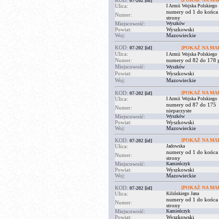
KOD:
07-202
[id]
Ulica:
I Armii Wojska Polskiego
numery od 1 do końca
Numer:
strony
Miejscowość:
Wyszków
Powiat:
Wyszkowski
Woj:
Mazowieckie
KOD:
07-202
[id]
[POKAŻ NA MAP
Ulica:
I Armii Wojska Polskiego
Numer:
numery od 82 do 178 p
Miejscowość:
Wyszków
Powiat:
Wyszkowski
Woj:
Mazowieckie
KOD:
[POKAŻ NA MAP
07-202
[id]
Ulica:
I Armii Wojska Polskiego
numery od 87 do 175
Numer:
nieparzyste
Miejscowość:
Wyszków
Powiat:
Wyszkowski
Woj:
Mazowieckie
KOD:
[POKAŻ NA MAP
07-202
[id]
Ulica:
Jadowska
numery od 1 do końca
Numer:
strony
Miejscowość:
Kamieńczyk
Powiat:
Wyszkowski
Woj:
Mazowieckie
KOD:
[POKAŻ NA MAP
07-202
[id]
Ulica:
Kilińskiego Jana
numery od 1 do końca
Numer:
strony
Miejscowość:
Kamieńczyk
Powiat:
Wyszkowski