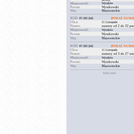
Miejscowość:
Wyszków
Powiat:
Wyszkowski
Woj:
Mazowieckie
KOD:
07-202
[id]
[POKAŻ NA MAP
Ulica:
11 Listopada
Numer:
numery od 2 do 32 par
Miejscowość:
Wyszków
Powiat:
Wyszkowski
Woj:
Mazowieckie
KOD:
07-202
[id]
[POKAŻ NA MAP
Ulica:
11 Listopada
Numer:
numery od 3 do 27 nie
Miejscowość:
Wyszków
Powiat:
Wyszkowski
Woj:
Mazowieckie
REKLAMA