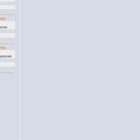
IE]
zyste
IE]
parzyste