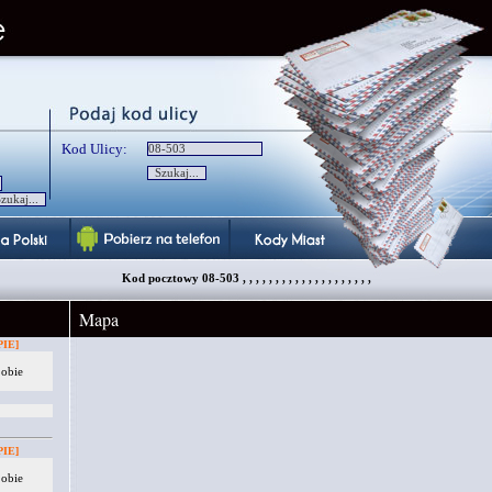
Kod Ulicy:
Kod pocztowy 08-503 , , , , , , , , , , , , , , , , , , , ,
Mapa
IE]
 obie
IE]
 obie