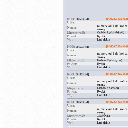
KOD:
[POKAŻ NA MAP
08-503
[id]
Ulica:
numery od 1 do końca
Numer:
strony
Miejscowość:
Grabów Rycki (dziatki)
Powiat:
Rycki
Woj:
Lubelskie
KOD:
[POKAŻ NA MAP
08-503
[id]
Ulica:
numery od 1 do końca
Numer:
strony
Miejscowość:
Grabów Rycki (rycza)
Powiat:
Rycki
Woj:
Lubelskie
KOD:
[POKAŻ NA MAP
08-503
[id]
Ulica:
numery od 1 do końca
Numer:
strony
Miejscowość:
Grabów Szlachecki
Powiat:
Rycki
Woj:
Lubelskie
KOD:
[POKAŻ NA MAP
08-503
[id]
Ulica:
numery od 1 do końca
Numer:
strony
Miejscowość:
Jakubówka
Powiat:
Rycki
Woj:
Lubelskie