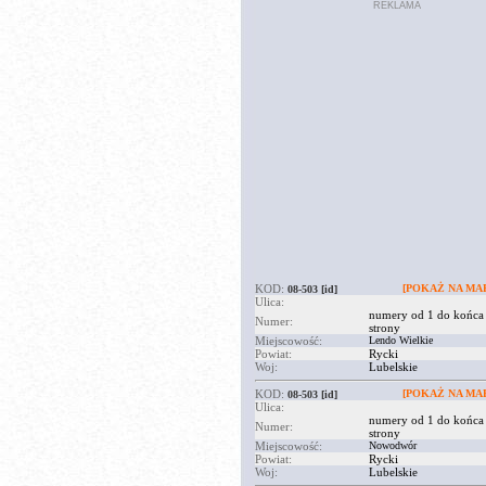
REKLAMA
KOD:
[POKAŻ NA MAP
08-503
[id]
Ulica:
numery od 1 do końca
Numer:
strony
Miejscowość:
Lendo Wielkie
Powiat:
Rycki
Woj:
Lubelskie
KOD:
[POKAŻ NA MAP
08-503
[id]
Ulica:
numery od 1 do końca
Numer:
strony
Miejscowość:
Nowodwór
Powiat:
Rycki
Woj:
Lubelskie