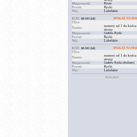
Miejscowość:
Rycza
Powiat:
Rycki
Woj:
Lubelskie
KOD:
[POKAŻ NA MAP
08-503
[id]
Ulica:
numery od 1 do końca
Numer:
strony
Miejscowość:
Grabów Rycki
Powiat:
Rycki
Woj:
Lubelskie
KOD:
[POKAŻ NA MAP
08-503
[id]
Ulica:
numery od 1 do końca
Numer:
strony
Miejscowość:
Grabów Rycki (dwórzec)
Powiat:
Rycki
Woj:
Lubelskie
REKLAMA