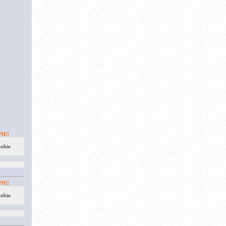
IE]
 obie
IE]
 obie