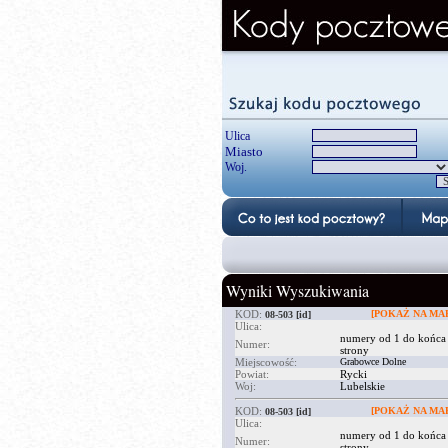
Ulica
Miasto
Woj.
Wyniki Wyszukiwania
KOD:
[POKAŻ NA MAP
08-503
[id]
Ulica:
numery od 1 do końca
Numer:
strony
Miejscowość:
Grabowce Dolne
Powiat:
Rycki
Woj:
Lubelskie
KOD:
[POKAŻ NA MAP
08-503
[id]
Ulica:
numery od 1 do końca
Numer:
strony