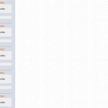
IE]
 obie
IE]
 obie
IE]
 obie
IE]
 obie
IE]
 obie