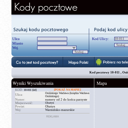
Kod Ulicy:
Ulica
Miasto
Woj.
Kod pocztowy 10-011 , Osiń
Wyniki Wyszukiwania
Mapa
KOD:
[POKAŻ NA MAPIE]
10-011
[id]
Osińskiego Wacława (księdza Wacława
Ulica:
Osińskiego)
Numer:
numery od 2 do końca parzyste
Miejscowość:
Olsztyn
Powiat:
Olsztyn
Woj:
Warmińsko-mazurskie
REKLAMA