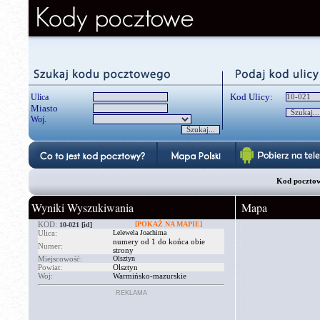
Kod Ulicy:
Ulica
Miasto
Woj.
Kod pocztow
Wyniki Wyszukiwania
Mapa
KOD:
[POKAŻ NA MAPIE]
10-021
[id]
Ulica:
Lelewela Joachima
numery od 1 do końca obie
Numer:
strony
Miejscowość:
Olsztyn
Powiat:
Olsztyn
Woj:
Warmińsko-mazurskie
REKLAMA