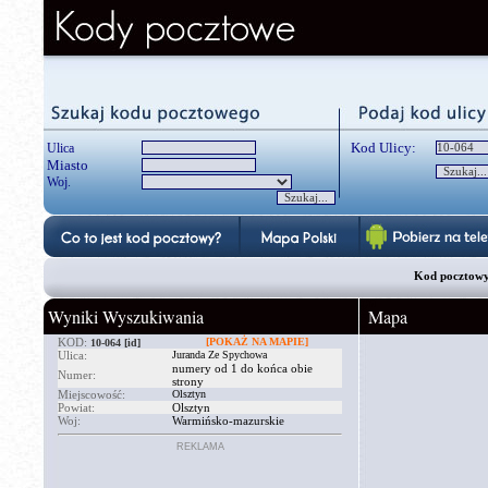
Kod Ulicy:
Ulica
Miasto
Woj.
Kod pocztowy
Wyniki Wyszukiwania
Mapa
KOD:
[POKAŻ NA MAPIE]
10-064
[id]
Ulica:
Juranda Ze Spychowa
numery od 1 do końca obie
Numer:
strony
Miejscowość:
Olsztyn
Powiat:
Olsztyn
Woj:
Warmińsko-mazurskie
REKLAMA