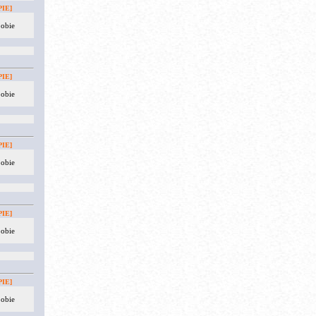
IE]
 obie
IE]
 obie
IE]
 obie
IE]
 obie
IE]
 obie