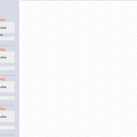
IE]
 obie
o)
IE]
 obie
IE]
 obie
IE]
 obie