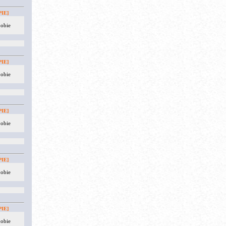
IE]
 obie
IE]
 obie
IE]
 obie
IE]
 obie
IE]
 obie