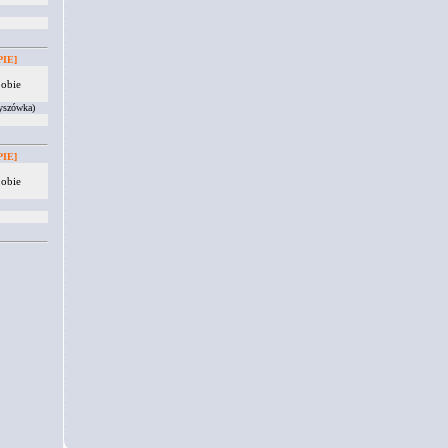
IE]
 obie
yszówka)
IE]
 obie