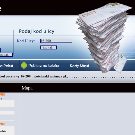
Kod Ulicy:
od pocztowy 16-200 , Kościuszki tadeusza pl., , , , , , , , , , , , , , , , , , , , , , , , , , , , , , , , , , , , , .
Mapa
IE]
ka
IE]
 obie