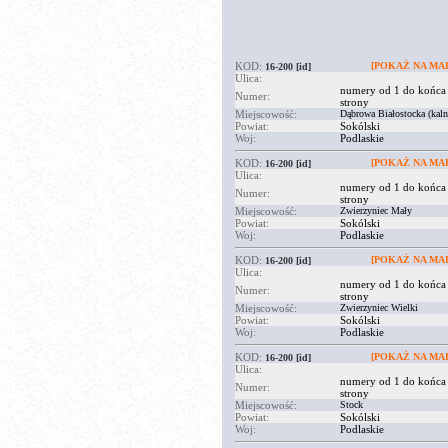
KOD:
[POKAŻ NA MAP
16-200
[id]
Ulica:
numery od 1 do końca
Numer:
strony
Miejscowość:
Dąbrowa Białostocka (kaln
Powiat:
Sokólski
Woj:
Podlaskie
KOD:
[POKAŻ NA MAP
16-200
[id]
Ulica:
numery od 1 do końca
Numer:
strony
Miejscowość:
Zwierzyniec Mały
Powiat:
Sokólski
Woj:
Podlaskie
KOD:
[POKAŻ NA MAP
16-200
[id]
Ulica:
numery od 1 do końca
Numer:
strony
Miejscowość:
Zwierzyniec Wielki
Powiat:
Sokólski
Woj:
Podlaskie
KOD:
[POKAŻ NA MAP
16-200
[id]
Ulica:
numery od 1 do końca
Numer:
strony
Miejscowość:
Stock
Powiat:
Sokólski
Woj:
Podlaskie