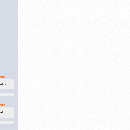
IE]
 obie
IE]
 obie