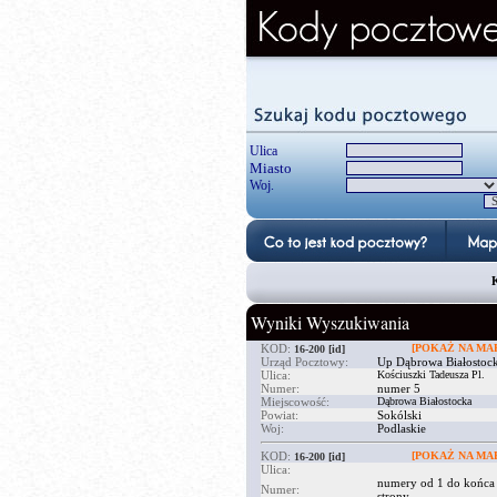
Ulica
Miasto
Woj.
K
Wyniki Wyszukiwania
KOD:
[POKAŻ NA MAP
16-200
[id]
Urząd Pocztowy:
Up Dąbrowa Białostoc
Ulica:
Kościuszki Tadeusza Pl.
Numer:
numer 5
Miejscowość:
Dąbrowa Białostocka
Powiat:
Sokólski
Woj:
Podlaskie
KOD:
[POKAŻ NA MAP
16-200
[id]
Ulica:
numery od 1 do końca
Numer:
strony