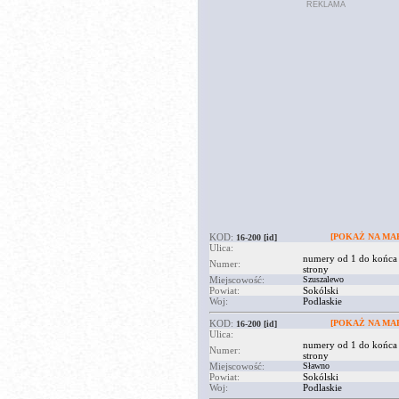
REKLAMA
KOD:
[POKAŻ NA MAP
16-200
[id]
Ulica:
numery od 1 do końca
Numer:
strony
Miejscowość:
Szuszalewo
Powiat:
Sokólski
Woj:
Podlaskie
KOD:
[POKAŻ NA MAP
16-200
[id]
Ulica:
numery od 1 do końca
Numer:
strony
Miejscowość:
Sławno
Powiat:
Sokólski
Woj:
Podlaskie