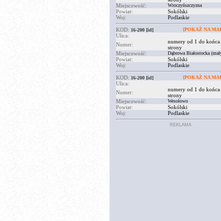
Miejscowość:
Wroczyńszczyzna
Powiat:
Sokólski
Woj:
Podlaskie
KOD:
[POKAŻ NA MAP
16-200
[id]
Ulica:
numery od 1 do końca
Numer:
strony
Miejscowość:
Dąbrowa Białostocka (mał
Powiat:
Sokólski
Woj:
Podlaskie
KOD:
[POKAŻ NA MAP
16-200
[id]
Ulica:
numery od 1 do końca
Numer:
strony
Miejscowość:
Wesołowo
Powiat:
Sokólski
Woj:
Podlaskie
REKLAMA