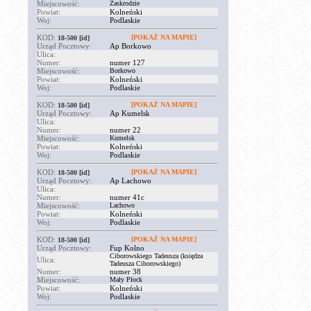
Miejscowość:
Zaskrodzie
Powiat:
Kolneński
Woj:
Podlaskie
KOD:
[POKAŻ NA MAPIE]
18-500
[id]
Urząd Pocztowy:
Ap Borkowo
Ulica:
Numer:
numer 127
Miejscowość:
Borkowo
Powiat:
Kolneński
Woj:
Podlaskie
KOD:
[POKAŻ NA MAPIE]
18-500
[id]
Urząd Pocztowy:
Ap Kumelsk
Ulica:
Numer:
numer 22
Miejscowość:
Kumelsk
Powiat:
Kolneński
Woj:
Podlaskie
KOD:
[POKAŻ NA MAPIE]
18-500
[id]
Urząd Pocztowy:
Ap Lachowo
Ulica:
Numer:
numer 41c
Miejscowość:
Lachowo
Powiat:
Kolneński
Woj:
Podlaskie
KOD:
[POKAŻ NA MAPIE]
18-500
[id]
Urząd Pocztowy:
Fup Kolno
Ciborowskiego Tadeusza (księdza
Ulica:
Tadeusza Ciborowskiego)
Numer:
numer 38
Miejscowość:
Mały Płock
Powiat:
Kolneński
Woj:
Podlaskie