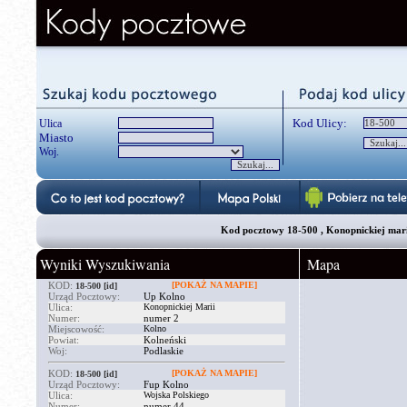
Kod Ulicy:
Ulica
Miasto
Woj.
Kod pocztowy 18-500 , Konopnickiej marii, Wojska po
Wyniki Wyszukiwania
Mapa
KOD:
[POKAŻ NA MAPIE]
18-500
[id]
Urząd Pocztowy:
Up Kolno
Ulica:
Konopnickiej Marii
Numer:
numer 2
Miejscowość:
Kolno
Powiat:
Kolneński
Woj:
Podlaskie
KOD:
[POKAŻ NA MAPIE]
18-500
[id]
Urząd Pocztowy:
Fup Kolno
Ulica:
Wojska Polskiego
Numer:
numer 44