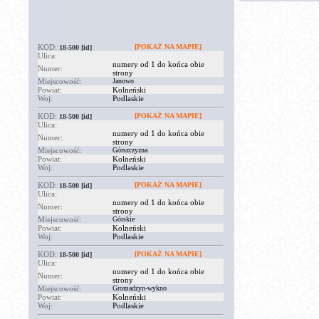
KOD:
[POKAŻ NA MAPIE]
18-500
[id]
Ulica:
numery od 1 do końca obie
Numer:
strony
Miejscowość:
Janowo
Powiat:
Kolneński
Woj:
Podlaskie
KOD:
[POKAŻ NA MAPIE]
18-500
[id]
Ulica:
numery od 1 do końca obie
Numer:
strony
Miejscowość:
Górszczyzna
Powiat:
Kolneński
Woj:
Podlaskie
KOD:
[POKAŻ NA MAPIE]
18-500
[id]
Ulica:
numery od 1 do końca obie
Numer:
strony
Miejscowość:
Górskie
Powiat:
Kolneński
Woj:
Podlaskie
KOD:
[POKAŻ NA MAPIE]
18-500
[id]
Ulica:
numery od 1 do końca obie
Numer:
strony
Miejscowość:
Gromadzyn-wykno
Powiat:
Kolneński
Woj:
Podlaskie