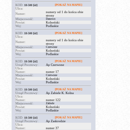
KOD:
[POKAŻ NA MAPIE]
18-500
[id]
Ulica:
numery od 1 do końca obie
Numer:
strony
Miejscowość:
Danowo
Powiat:
Kolneński
Woj:
Podlaskie
KOD:
[POKAŻ NA MAPIE]
18-500
[id]
Ulica:
numery od 1 do końca obie
Numer:
strony
Miejscowość:
Czerwone
Powiat:
Kolneński
Woj:
Podlaskie
KOD:
[POKAŻ NA MAPIE]
18-500
[id]
Urząd Pocztowy:
Ap Czerwone
Ulica:
Numer:
numer 17
Miejscowość:
Czerwone
Powiat:
Kolneński
Woj:
Podlaskie
KOD:
[POKAŻ NA MAPIE]
18-500
[id]
Urząd Pocztowy:
Ap Zabiele K. Kolna
Ulica:
Numer:
numer 122
Miejscowość:
Zabiele
Powiat:
Kolneński
Woj:
Podlaskie
KOD:
[POKAŻ NA MAPIE]
18-500
[id]
Urząd Pocztowy:
Ap Zaskrodzie
Ulica:
Numer:
numer 37