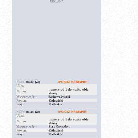
REKLAMA
KOD:
[POKAŻ NA MAPIE]
18-500
[id]
Ulica:
numery od 1 do końca obie
Numer:
strony
Miejscowość:
Rydzewo-świątki
Powiat:
Kolneński
Woj:
Podlaskie
KOD:
[POKAŻ NA MAPIE]
18-500
[id]
Ulica:
numery od 1 do końca obie
Numer:
strony
Miejscowość:
Stary Gromadzyn
Powiat:
Kolneński
Woj:
Podlaskie