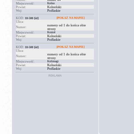
Miejscowość:
Kolno
Powiat:
Kolneński
Woj:
Podlaskie
KOD:
[POKAŻ NA MAPIE]
18-500
[id]
Ulica:
numery od 1 do końca obie
Numer:
strony
Miejscowość:
Kozioł
Powiat:
Kolneński
Woj:
Podlaskie
KOD:
[POKAŻ NA MAPIE]
18-500
[id]
Ulica:
numery od 1 do końca obie
Numer:
strony
Miejscowość:
Kolimagi
Powiat:
Kolneński
Woj:
Podlaskie
REKLAMA