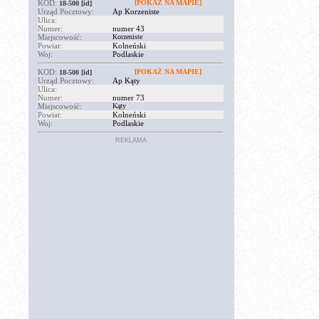
KOD:
[POKAŻ NA MAPIE]
18-500
[id]
Urząd Pocztowy:
Ap Korzeniste
Ulica:
Numer:
numer 43
Miejscowość:
Korzeniste
Powiat:
Kolneński
Woj:
Podlaskie
KOD:
[POKAŻ NA MAPIE]
18-500
[id]
Urząd Pocztowy:
Ap Kąty
Ulica:
Numer:
numer 73
Miejscowość:
Kąty
Powiat:
Kolneński
Woj:
Podlaskie
REKLAMA