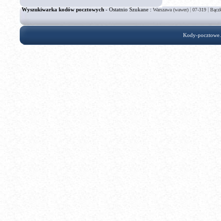
Wyszukiwarka kodów pocztowych
- Ostatnio Szukane :
|
|
Warszawa (wawer)
07-319
Bącz
Kody-pocztowe.