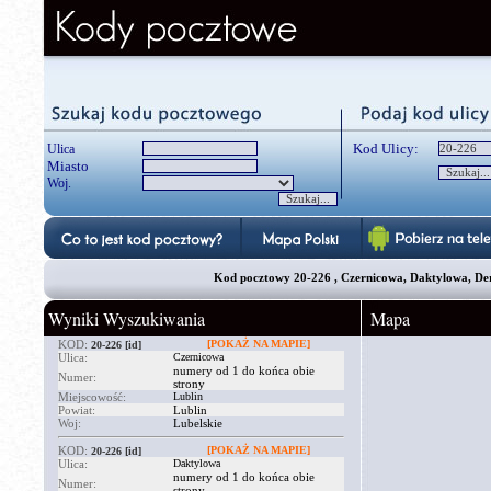
Kod Ulicy:
Ulica
Miasto
Woj.
Kod pocztowy 20-226 , Czernicowa, Daktylowa, De
Wyniki Wyszukiwania
Mapa
KOD:
[POKAŻ NA MAPIE]
20-226
[id]
Ulica:
Czernicowa
numery od 1 do końca obie
Numer:
strony
Miejscowość:
Lublin
Powiat:
Lublin
Woj:
Lubelskie
KOD:
[POKAŻ NA MAPIE]
20-226
[id]
Ulica:
Daktylowa
numery od 1 do końca obie
Numer:
strony