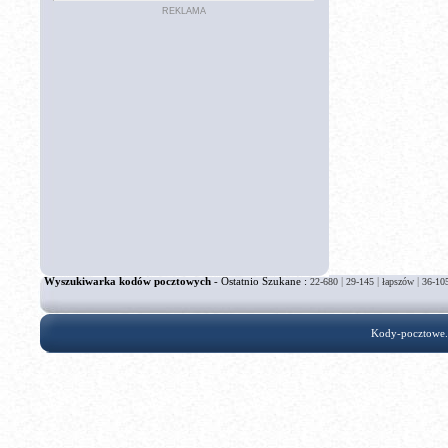
REKLAMA
Wyszukiwarka kodów pocztowych
- Ostatnio Szukane :
|
|
|
22-680
29-145
łapszów
36-10
Kody-pocztowe.