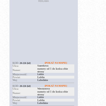
REKLAMA
KOD:
[POKAŻ NA MAPIE]
20-226
[id]
Ulica:
Szarotkowa
numery od 1 do końca obie
Numer:
strony
Miejscowość:
Lublin
Powiat:
Lublin
Woj:
Lubelskie
KOD:
[POKAŻ NA MAPIE]
20-226
[id]
Ulica:
Wawrzynowa
numery od 1 do końca obie
Numer:
strony
Miejscowość:
Lublin
Powiat:
Lublin
Woj:
Lubelskie