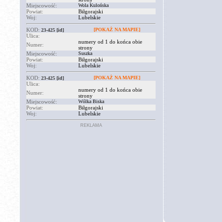
Miejscowość:
Wola Kulońska
Powiat:
Biłgorajski
Woj:
Lubelskie
KOD:
[POKAŻ NA MAPIE]
23-425
[id]
Ulica:
numery od 1 do końca obie
Numer:
strony
Miejscowość:
Suszka
Powiat:
Biłgorajski
Woj:
Lubelskie
KOD:
[POKAŻ NA MAPIE]
23-425
[id]
Ulica:
numery od 1 do końca obie
Numer:
strony
Miejscowość:
Wólka Biska
Powiat:
Biłgorajski
Woj:
Lubelskie
REKLAMA