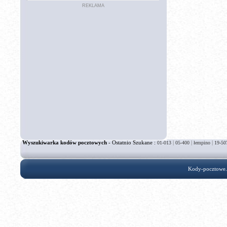
REKLAMA
Wyszukiwarka kodów pocztowych
- Ostatnio Szukane :
|
|
|
01-013
05-400
łempino
19-50
Kody-pocztowe.