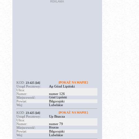
REKLAMA
KOD:
[POKAŻ NA MAPIE]
23-425
[id]
Urząd Pocztowy:
Ap Gózd Lipiński
Ulica:
Numer:
numer 126
Miejscowość:
Gózd Lipiński
Powiat:
Biłgorajski
Woj:
Lubelskie
KOD:
[POKAŻ NA MAPIE]
23-425
[id]
Urząd Pocztowy:
Up Biszcza
Ulica:
Numer:
numer 79
Miejscowość:
Biszcza
Powiat:
Biłgorajski
Woj:
Lubelskie