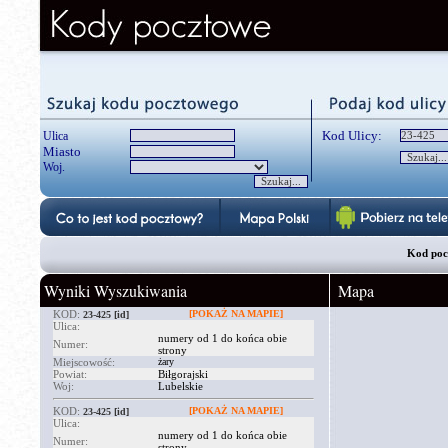
Kod Ulicy:
Ulica
Miasto
Woj.
Kod poczt
Wyniki Wyszukiwania
Mapa
KOD:
[POKAŻ NA MAPIE]
23-425
[id]
Ulica:
numery od 1 do końca obie
Numer:
strony
Miejscowość:
żary
Powiat:
Biłgorajski
Woj:
Lubelskie
KOD:
[POKAŻ NA MAPIE]
23-425
[id]
Ulica:
numery od 1 do końca obie
Numer:
strony