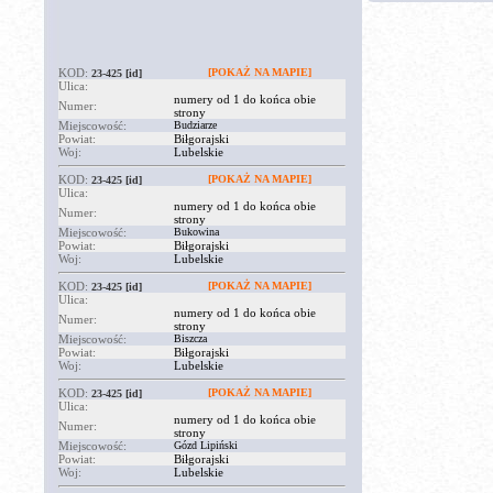
KOD:
[POKAŻ NA MAPIE]
23-425
[id]
Ulica:
numery od 1 do końca obie
Numer:
strony
Miejscowość:
Budziarze
Powiat:
Biłgorajski
Woj:
Lubelskie
KOD:
[POKAŻ NA MAPIE]
23-425
[id]
Ulica:
numery od 1 do końca obie
Numer:
strony
Miejscowość:
Bukowina
Powiat:
Biłgorajski
Woj:
Lubelskie
KOD:
[POKAŻ NA MAPIE]
23-425
[id]
Ulica:
numery od 1 do końca obie
Numer:
strony
Miejscowość:
Biszcza
Powiat:
Biłgorajski
Woj:
Lubelskie
KOD:
[POKAŻ NA MAPIE]
23-425
[id]
Ulica:
numery od 1 do końca obie
Numer:
strony
Miejscowość:
Gózd Lipiński
Powiat:
Biłgorajski
Woj:
Lubelskie